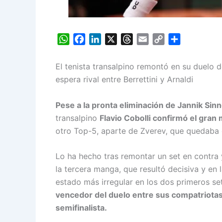
W
F
L
X
T
E
C
S
h
a
i
h
m
o
h
a
c
n
r
a
p
a
El tenista transalpino remontó en su duelo d
t
e
k
e
i
y
r
espera rival entre Berrettini y Arnaldi
s
b
e
a
l
L
e
A
o
d
d
i
Pese a la pronta eliminación de Jannik Sinne
p
o
I
s
n
transalpino
Flavio Cobolli confirmó el gran
p
k
n
k
otro Top-5, aparte de Zverev, que quedaba 
Lo ha hecho tras remontar un set en contra 
la tercera manga, que resultó decisiva y en
estado más irregular en los dos primeros set
vencedor del duelo entre sus compatriotas 
semifinalista.