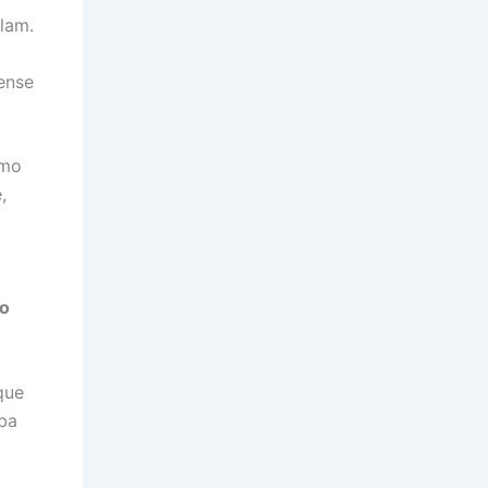
lam.
dense
imo
,
to
que
aba