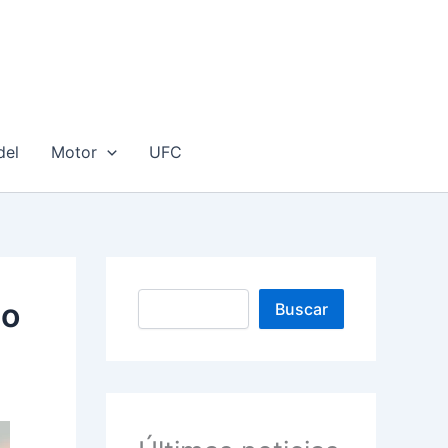
del
Motor
UFC
Buscar
no
Buscar