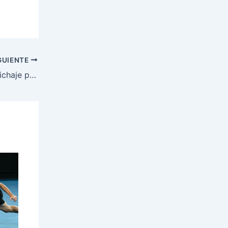
GUIENTE
Bernardo Silva le pone fecha a su fichaje por FC Barcelona o Atlético de Madrid