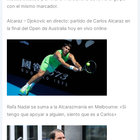
con el mismo marcador.
Alcaraz – Djokovic en directo: partido de Carlos Alcaraz en
la final del Open de Australia hoy en vivo online
Rafa Nadal se suma a la Alcarazmanía en Melbourne: «Si
tengo que apoyar a alguien, siento que es a Carlos»