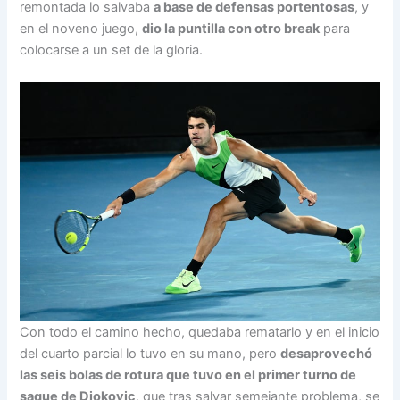
remontada lo salvaba
a base de defensas portentosas
, y
en el noveno juego,
dio la puntilla con otro break
para
colocarse a un set de la gloria.
Con todo el camino hecho, quedaba rematarlo y en el inicio
del cuarto parcial lo tuvo en su mano, pero
desaprovechó
las seis bolas de rotura que tuvo en el primer turno de
saque de Djokovic
, que tras salvar semejante problema, se