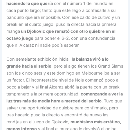
haciendo lo que quería
con el número 1 del mundo en
cada punto largo; tanto que este llegó a confesarle a su
banquillo que era imposible. Con ese caldo de cultivo y un
break en el cuarto juego, puso la directa hacia la primera
manga
un Djokovic que remató con otro quiebre en el
octavo juego
para poner el 6-2, con una contundencia
que ni Alcaraz ni nadie podía esperar.
Con semejante exhibición inicial,
la balanza viró a lo
grande hacia el serbio
, pero si algo tienen los Grand Slams
son los cinco sets y este domingo en Melbourne iba a ser
un factor. El incontestable nivel de Nole comenzó poco a
poco a bajar y al final Alcaraz abrió la puerta con un break
tempranero a la primera oportunidad,
comenzando a ver la
luz tras más de media hora a merced del serbio
. Tuvo que
salvar una oportunidad de quiebre para confirmarlo, pero
tras hacerlo puso la directo y encontró de nuevo las
rendijas en el juego de Djokovic,
muchísimo más errático,
menos intenso
y al final el murciano le devolvió el golpe