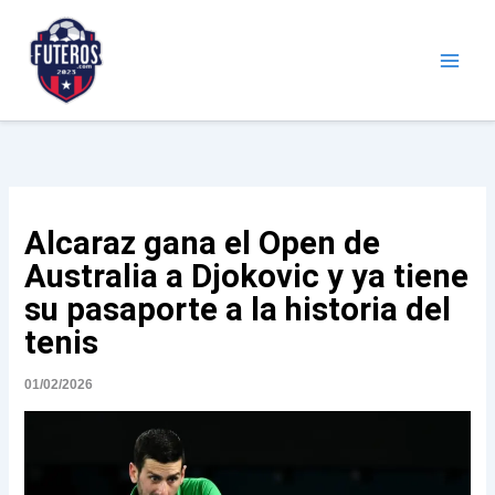
Ir
al
contenido
Futeros.com
Noticias deportivas
Alcaraz gana el Open de
Australia a Djokovic y ya tiene
su pasaporte a la historia del
tenis
01/02/2026