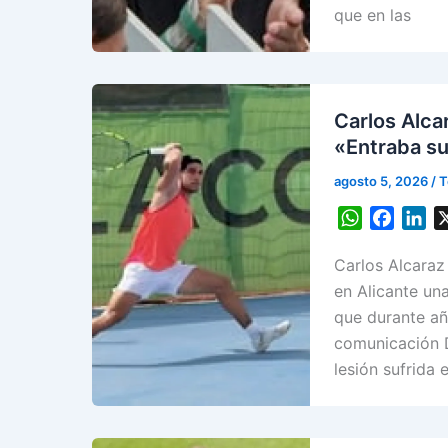
p
o
I
que en las
p
k
n
Carlos Alca
«Entraba su
agosto 5, 2026
/
T
W
F
L
h
a
i
Carlos Alcaraz
a
c
n
t
e
k
en Alicante un
s
b
e
que durante añ
A
o
d
comunicación D
p
o
I
lesión sufrida 
p
k
n