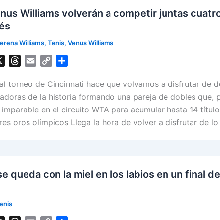
nus Williams volverán a competir juntas cuatr
és
erena Williams
,
Tenis
,
Venus Williams
X
T
E
C
S
h
m
o
h
 al torneo de Cincinnati hace que volvamos a disfrutar de d
r
a
p
a
e
i
y
r
gadoras de la historia formando una pareja de dobles que, 
a
l
L
e
imparable en el circuito WTA para acumular hasta 14 título
d
i
es oros olímpicos Llega la hora de volver a disfrutar de lo
s
n
k
e queda con la miel en los labios en un final d
enis