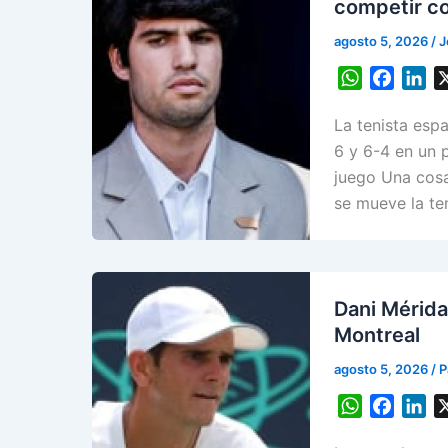
competir co
agosto 5, 2026
/
J
W
F
L
h
a
i
La tenista espa
a
c
n
t
e
k
6 y 6-4 en un 
s
b
e
juego Una cosa
A
o
d
se mueve la te
p
o
I
p
k
n
Dani Mérida
Montreal
agosto 5, 2026
/
P
W
F
L
h
a
i