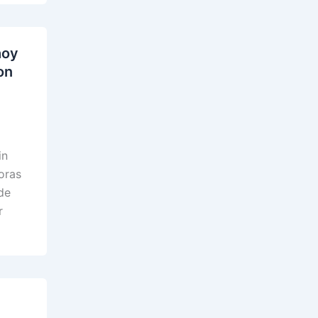
hoy
on
in
oras
de
r