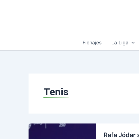
Ir
al
contenido
Fichajes
La Liga
Tenis
Rafa Jódar 