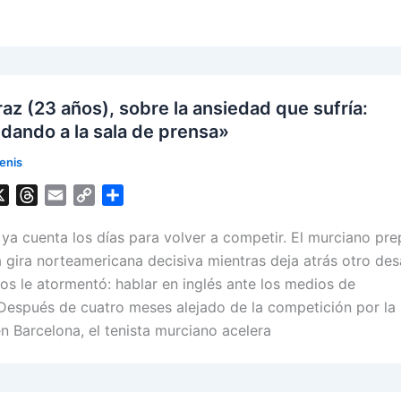
s
n
k
raz (23 años), sobre la ansiedad que sufría:
dando a la sala de prensa»
enis
X
T
E
C
S
h
m
o
h
 ya cuenta los días para volver a competir. El murciano pre
r
a
p
a
e
i
y
r
a gira norteamericana decisiva mientras deja atrás otro des
a
l
L
e
os le atormentó: hablar en inglés ante los medios de
d
i
espués de cuatro meses alejado de la competición por la
s
n
en Barcelona, el tenista murciano acelera
k