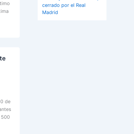
ltimo
cerrado por el Real
tima
Madrid
te
00 de
antes
A 500