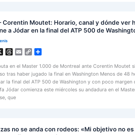
k
– Corentin Moutet: Horario, canal y dónde ver 
ine a Jódar en la final del ATP 500 de Washingt
enis
X
T
E
C
S
h
m
o
h
uta en el Master 1.000 de Montreal ante Corentin Moutet s
r
a
p
a
e
i
y
r
o tras haber jugado la final en Washington Menos de 48 h
a
l
L
e
ar la final del ATP 500 de Washington y con poco margen 
d
i
fa Jódar comienza este miércoles su andadura en el Maste
s
n
se, que
k
zas no se anda con rodeos: «Mi objetivo no es