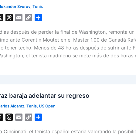
lexander Zverev
,
Tenis
X
T
E
C
S
h
m
o
h
ías después de perder la final de Washington, remonta un
r
a
p
a
e
i
y
r
lísimo ante Corentin Moutet en el Master 1.00 de Canadá Raf
a
l
L
e
e tener techo. Menos de 48 horas después de sufrir ante Fr
d
i
 Washington, el tenista madrileño se mete más de dos horas 
s
n
k
raz baraja adelantar su regreso
arlos Alcaraz
,
Tenis
,
US Open
X
T
E
C
S
h
m
o
h
a Cincinnati, el tenista español estaria valorando la posibil
r
a
p
a