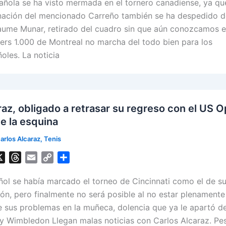
ñola se ha visto mermada en el tornero canadiense, ya q
r
a
p
a
e
i
y
r
minación del mencionado Carreño también se ha despedido d
a
l
L
e
ume Munar, retirado del cuadro sin que aún conozcamos e
d
i
ers 1.000 de Montreal no marcha del todo bien para los
s
n
oles. La noticia
k
raz, obligado a retrasar su regreso con el US 
de la esquina
arlos Alcaraz
,
Tenis
X
T
E
C
S
h
m
o
h
añol se había marcado el torneo de Cincinnati como el de s
r
a
p
a
e
i
y
r
ión, pero finalmente no será posible al no estar plenamente
a
l
L
e
e sus problemas en la muñeca, dolencia que ya le apartó d
d
i
y Wimbledon Llegan malas noticias con Carlos Alcaraz. Pe