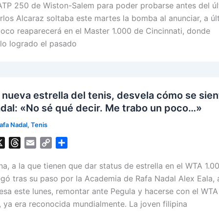
e
i
y
r
 ATP 250 de Wiston-Salem para poder probarse antes del ú
a
l
L
e
los Alcaraz soltaba este martes la bomba al anunciar, a úl
d
i
oco reaparecerá en el Master 1.000 de Cincinnati, donde
s
n
ulo logrado el pasado
k
a nueva estrella del tenis, desvela cómo se sien
dal: «No sé qué decir. Me trabo un poco…»
afa Nadal
,
Tenis
X
T
E
C
S
h
m
o
h
pina, a la que tienen que dar status de estrella en el WTA 1.0
r
a
p
a
e
i
y
r
gó tras su paso por la Academia de Rafa Nadal Alex Eala, 
a
l
L
e
resa este lunes, remontar ante Pegula y hacerse con el WT
d
i
 ya era reconocida mundialmente. La joven filipina
s
n