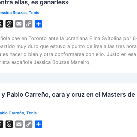
ntra ellas, es ganarles»
essica Bouzas
,
Tenis
X
T
E
C
S
h
m
o
h
ñola cae en Toronto ante la ucraniana Elina Svitolina por 6-
r
a
p
a
e
i
y
r
partido muy duro que estuvo a punto de irse a las tres hora
a
l
L
e
 es hacerlo bien y otra conformarse con ello. Justo en esa 
d
i
nista española Jessica Bouzas Maneiro,
s
n
k
 y Pablo Carreño, cara y cruz en el Masters de
ablo Carreño
,
Tenis
X
T
E
C
S
h
m
o
h