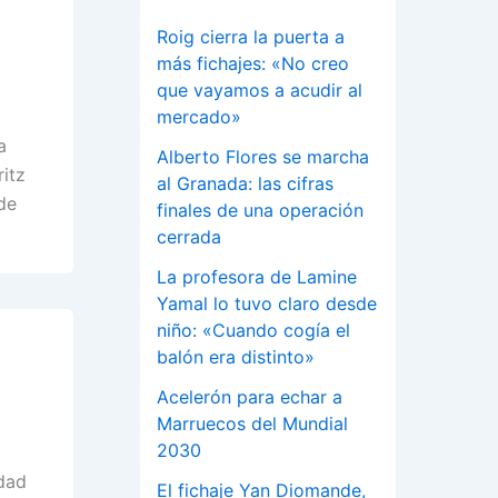
Roig cierra la puerta a
más fichajes: «No creo
que vayamos a acudir al
mercado»
a
Alberto Flores se marcha
itz
al Granada: las cifras
de
finales de una operación
cerrada
La profesora de Lamine
Yamal lo tuvo claro desde
niño: «Cuando cogía el
balón era distinto»
Acelerón para echar a
Marruecos del Mundial
2030
idad
El fichaje Yan Diomande,