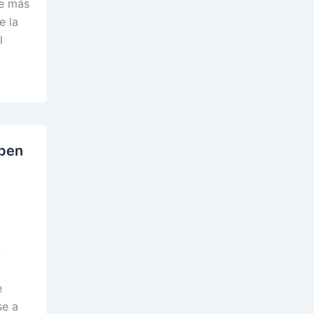
ue más
e la
l
Open
u
e
se a