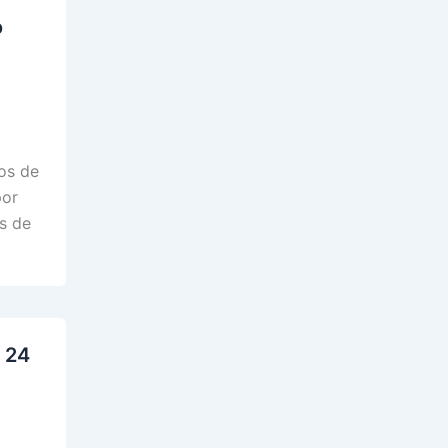
o
os de
por
s de
e 24