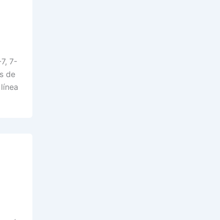
7, 7-
s de
línea