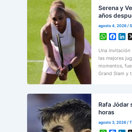
Serena y Ve
años despu
agosto 4, 2026
/
S
W
F
L
h
a
i
Una invitación
a
c
n
t
e
k
las mejores ju
s
b
e
momentos, fue 
A
o
d
Grand Slam y tr
p
o
I
p
k
n
Rafa Jódar s
horas
agosto 3, 2026
/
T