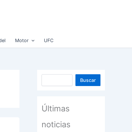
om
del
Motor
UFC
Buscar
Buscar
Últimas
noticias