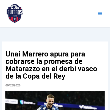
Ir
al
contenido
Futeros.com
Noticias deportivas
Unai Marrero apura para
cobrarse la promesa de
Matarazzo en el derbi vasco
de la Copa del Rey
09/02/2026