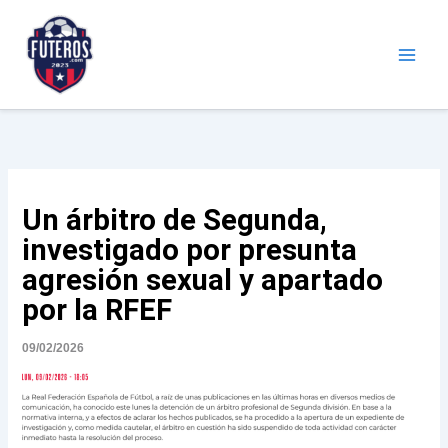
Ir
al
contenido
Futeros.com
Noticias deportivas
Un árbitro de Segunda,
investigado por presunta
agresión sexual y apartado
por la RFEF
09/02/2026