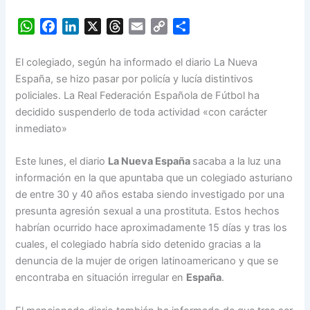
W
F
L
X
T
E
C
S
h
a
i
h
m
o
h
a
c
n
r
a
p
a
El colegiado, según ha informado el diario La Nueva
t
e
k
e
i
y
r
España, se hizo pasar por policía y lucía distintivos
s
b
e
a
l
L
e
policiales. La Real Federación Española de Fútbol ha
A
o
d
d
i
decidido suspenderlo de toda actividad «con carácter
p
o
I
s
n
inmediato»
p
k
n
k
Este lunes, el diario
La Nueva España
sacaba a la luz una
información en la que apuntaba que un colegiado asturiano
de entre 30 y 40 años estaba siendo investigado por una
presunta agresión sexual a una prostituta. Estos hechos
habrían ocurrido hace aproximadamente 15 días y tras los
cuales, el colegiado habría sido detenido gracias a la
denuncia de la mujer de origen latinoamericano y que se
encontraba en situación irregular en
España
.