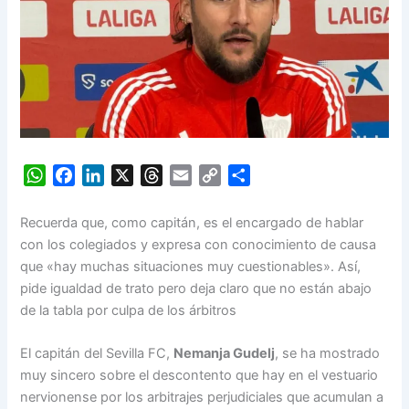
W
F
L
X
T
E
C
S
h
a
i
h
m
o
h
a
c
n
r
a
p
a
Recuerda que, como capitán, es el encargado de hablar
t
e
k
e
i
y
r
con los colegiados y expresa con conocimiento de causa
s
b
e
a
l
L
e
que «hay muchas situaciones muy cuestionables». Así,
A
o
d
d
i
pide igualdad de trato pero deja claro que no están abajo
p
o
I
s
n
de la tabla por culpa de los árbitros
p
k
n
k
El capitán del Sevilla FC,
Nemanja Gudelj
, se ha mostrado
muy sincero sobre el descontento que hay en el vestuario
nervionense por los arbitrajes perjudiciales que acumulan a