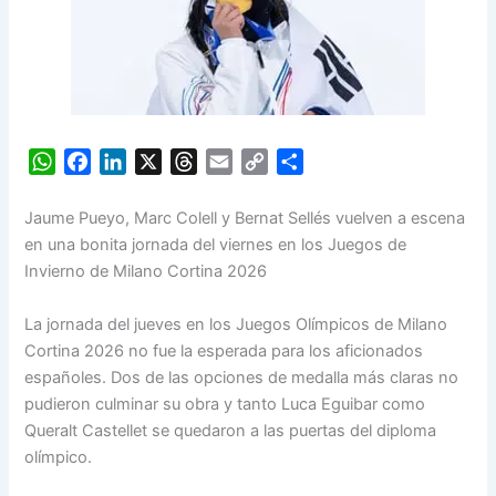
W
F
L
X
T
E
C
S
h
a
i
h
m
o
h
a
c
n
r
a
p
a
Jaume Pueyo, Marc Colell y Bernat Sellés vuelven a escena
t
e
k
e
i
y
r
en una bonita jornada del viernes en los Juegos de
s
b
e
a
l
L
e
Invierno de Milano Cortina 2026
A
o
d
d
i
p
o
I
s
n
La jornada del jueves en los Juegos Olímpicos de Milano
p
k
n
k
Cortina 2026 no fue la esperada para los aficionados
españoles. Dos de las opciones de medalla más claras no
pudieron culminar su obra y tanto Luca Eguibar como
Queralt Castellet se quedaron a las puertas del diploma
olímpico.