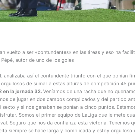
han vuelto a ser «contundentes» en las áreas y eso ha facili
e Pépé, autor de uno de los goles
al, analizaba así el contundente triunfo con el que ponían fin
 orgullosos de sumar a estas alturas de competición 45 pu
 en la jornada 32.
Veníamos de una racha que no queríamo
íamos de jugar en dos campos complicados y del partido ant
 el sexto y si nos ganaban se ponían a cinco puntos. Estamo
isfrutar. Somos el primer equipo de LaLiga que le mete cua
rival. Seguro que nos da confianza esta victoria. Tenemos q
ta siempre se hace larga y complicada y estoy orgulloso 