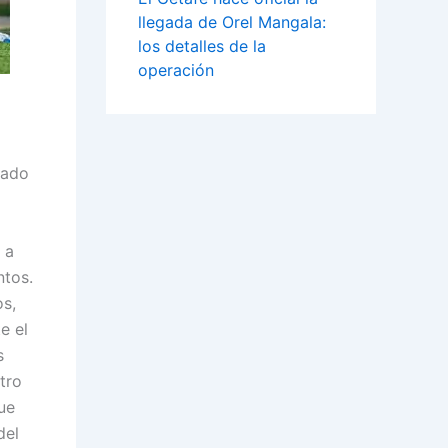
llegada de Orel Mangala:
los detalles de la
operación
tado
 a
ntos.
s,
e el
s
tro
ue
del