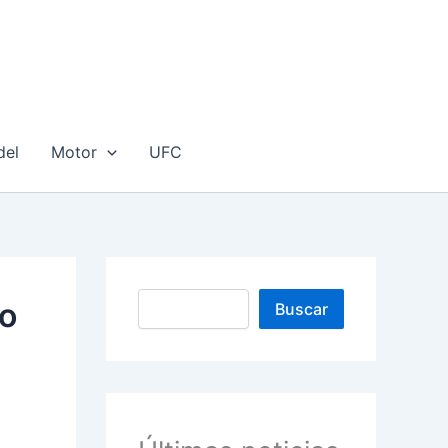
del
Motor
UFC
Buscar
so
Buscar