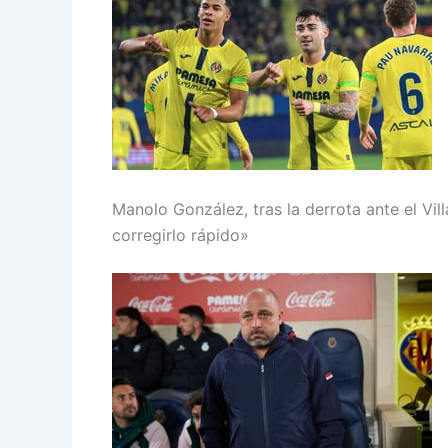
Manolo González, tras la derrota ante el Vil
corregirlo rápido»