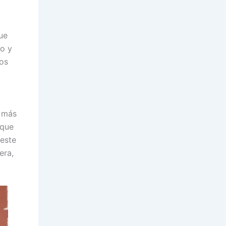
ue
co y
mos
o más
 que
 este
era,