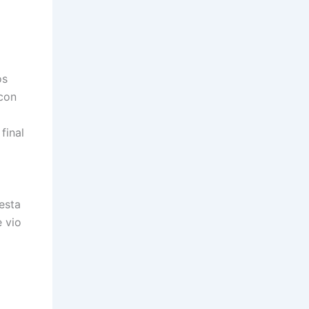
os
con
final
esta
 vio