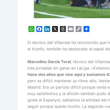
W
F
L
X
T
E
C
S
h
a
i
h
m
o
h
a
c
n
r
a
p
a
El técnico del Villarreal ha reconocido que 
t
e
k
e
i
y
r
el triunfo, también ha destacado el papel d
s
b
e
a
l
L
e
A
o
d
d
i
Marcelino García Toral
, técnico del Villarre
p
o
I
s
n
tres jornadas sin ganar en LaLiga. «Estamos
p
k
n
k
Hace dos años que vine aquí y sumamos 42
pero es difícil mantener un ritmo alto. Ven
Madrid. Era un partido difícil porque venía
muy satisfechos y la afición también pudo d
goles al Espanyol, sabíamos la entidad del 
seguir porque queda mucho. La segunda vuel