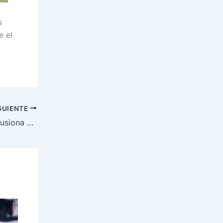
s
e el
GUIENTE
España hace pleno en danza y se ilusiona con Smart y Dieck