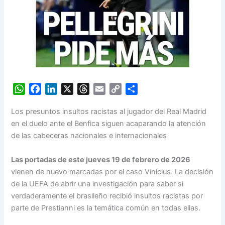
W
F
L
X
T
E
C
S
Los presuntos insultos racistas al jugador del Real Madrid
h
a
i
h
m
o
h
en el duelo ante el Benfica siguen acaparando la atención
a
c
n
r
a
p
a
de las cabeceras nacionales e internacionales
t
e
k
e
i
y
r
s
b
e
a
l
L
e
Las portadas de este jueves 19 de febrero de 2026
A
o
d
d
i
vienen de nuevo marcadas por el caso Vinícius. La decisión
p
o
I
s
n
de la UEFA de abrir una investigación para saber si
p
k
n
k
verdaderamente el brasileño recibió insultos racistas por
parte de Prestianni es la temática común en todas ellas.