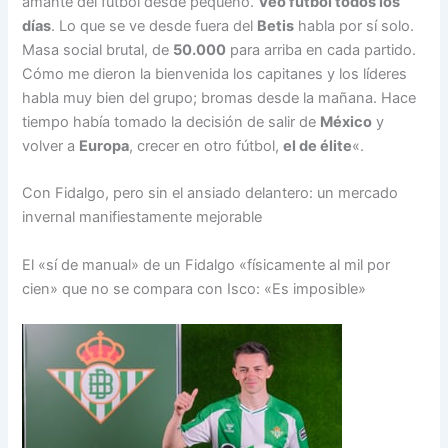
amante del fútbol desde pequeño.
Veo fútbol todos los
días
. Lo que se ve desde fuera del
Betis
habla por sí solo.
Masa social brutal, de
50.000
para arriba en cada partido.
Cómo me dieron la bienvenida los capitanes y los líderes
habla muy bien del grupo; bromas desde la mañana. Hace
tiempo había tomado la decisión de salir de
México
y
volver a
Europa
, crecer en otro fútbol,
el de
élite
«.
Con Fidalgo, pero sin el ansiado delantero: un mercado
invernal manifiestamente mejorable
El «sí de manual» de un Fidalgo «físicamente al mil por
cien» que no se compara con Isco: «Es imposible»