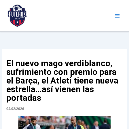
Ir
al
contenido
Futeros.com
Noticias deportivas
El nuevo mago verdiblanco,
sufrimiento con premio para
el Barça, el Atleti tiene nueva
estrella…así vienen las
portadas
04/02/2026