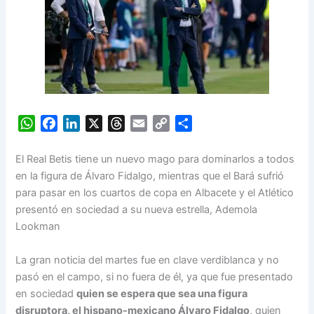
W
F
L
X
T
E
C
S
h
a
i
h
m
o
h
a
c
n
r
a
p
a
El Real Betis tiene un nuevo mago para dominarlos a todos
t
e
k
e
i
y
r
en la figura de Álvaro Fidalgo, mientras que el Bará sufrió
s
b
e
a
l
L
e
para pasar en los cuartos de copa en Albacete y el Atlético
A
o
d
d
i
presentó en sociedad a su nueva estrella, Ademola
p
o
I
s
n
Lookman
p
k
n
k
La gran noticia del martes fue en clave verdiblanca y no
pasó en el campo, si no fuera de él, ya que fue presentado
en sociedad
quien se espera que sea una figura
disruptora, el hispano-mexicano Álvaro Fidalgo
, quien