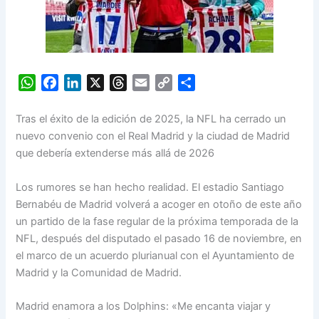
W
F
L
X
T
E
C
S
h
a
i
h
m
o
h
a
c
n
r
a
p
a
Tras el éxito de la edición de 2025, la NFL ha cerrado un
t
e
k
e
i
y
r
nuevo convenio con el Real Madrid y la ciudad de Madrid
s
b
e
a
l
L
e
que debería extenderse más allá de 2026
A
o
d
d
i
p
o
I
s
n
Los rumores se han hecho realidad. El estadio Santiago
p
k
n
k
Bernabéu de Madrid volverá a acoger en otoño de este año
un partido de la fase regular de la próxima temporada de la
NFL, después del disputado el pasado 16 de noviembre, en
el marco de un acuerdo plurianual con el Ayuntamiento de
Madrid y la Comunidad de Madrid.
Madrid enamora a los Dolphins: «Me encanta viajar y