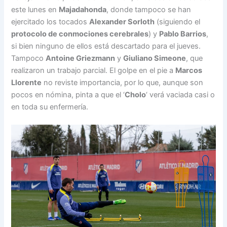
este lunes en
Majadahonda
, donde tampoco se han
ejercitado los tocados
Alexander Sorloth
(siguiendo el
protocolo de conmociones cerebrales
) y
Pablo Barrios
,
si bien ninguno de ellos está descartado para el jueves.
Tampoco
Antoine Griezmann
y
Giuliano Simeone
, que
realizaron un trabajo parcial. El golpe en el pie a
Marcos
Llorente
no reviste importancia, por lo que, aunque son
pocos en nómina, pinta a que el ‘
Cholo
‘ verá vaciada casi o
en toda su enfermería.