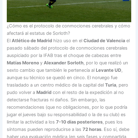
¿Cómo es el protocolo de conmociones cerebrales y cómo
afectará al estatus de Sorloth?
El
Atlético de Madrid
hizo uso en el
Ciudad de Valencia
el
pasado sábado del protocolo de conmociones cerebrales
auspiciado por la IFAB tras el choque de cabezas entre
Matías Moreno
y
Alexander Sorloth
, por lo que realizó un
sexto cambio que también le pertenecía al
Levante UD
,
aunque su técnico se quedó en cinco. El noruego fue
trasladado a un centro médico de la capital del
Turia
, pero
pudo volver a
Madrid
con el resto de la expedición al no
detectarse fracturas ni daños. Sin embargo, las
recomendaciones (que no obligaciones, por lo que podría
jugar el jueves bajo su responsabilidad o la de su club) es
limitar la actividad a los
7-10 días posteriores
, pues los
síntomas pueden reproducirse a las
72 horas
. Eso sí, debe
haber una evaluación médica (en seis fases y compartida