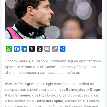
W
F
L
X
T
E
C
S
h
a
i
h
m
o
h
a
c
n
r
a
p
a
Sorloth, Barrios, Giuliano y Griezmann siguen ejercitándose
t
e
k
e
i
y
r
aparte, lo mismo que el ‘Cucho’; Lookman y Fidalgo, por
s
b
e
a
l
L
e
ahora, no conocen a sus nuevos compañeros
A
o
d
d
i
p
o
I
s
n
Manuel Pellegrini
, que dirigió este lunes una sesión de
p
k
n
k
recuperación a puerta cerrada en
Los Bermejales
, y
Diego
Pablo Simeone
, que hizo lo propio pero con acceso inicial
a los medios en el
Cerro del Espino
, esconden sus cartas
para el partido de cuartos de final de la
Copa del Rey
que