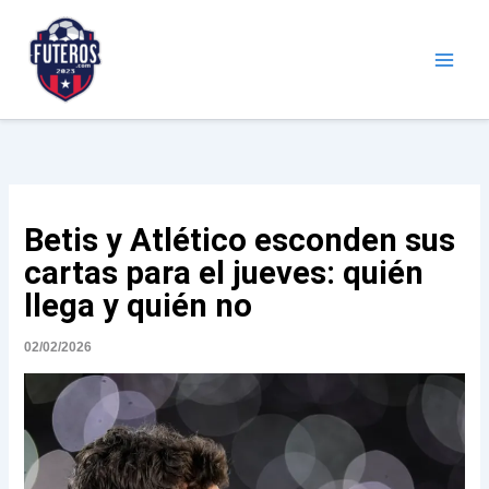
Ir
al
contenido
Futeros.com
Noticias deportivas
Betis y Atlético esconden sus
cartas para el jueves: quién
llega y quién no
02/02/2026