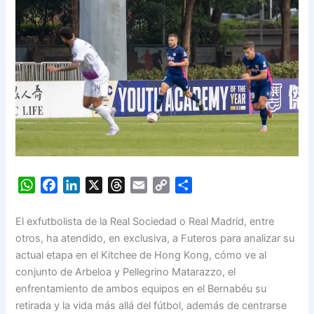
W
F
L
X
T
E
C
S
h
a
i
h
m
o
h
a
c
n
r
a
p
a
El exfutbolista de la Real Sociedad o Real Madrid, entre
t
e
k
e
i
y
r
otros, ha atendido, en exclusiva, a Futeros para analizar su
s
b
e
a
l
L
e
actual etapa en el Kitchee de Hong Kong, cómo ve al
A
o
d
d
i
conjunto de Arbeloa y Pellegrino Matarazzo, el
p
o
I
s
n
enfrentamiento de ambos equipos en el Bernabéu su
p
k
n
k
retirada y la vida más allá del fútbol, además de centrarse