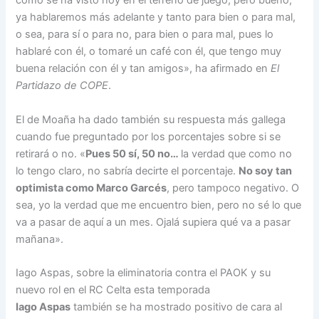
como se ha visto hoy en el terreno de juego, pero bueno,
ya hablaremos más adelante y tanto para bien o para mal,
o sea, para sí o para no, para bien o para mal, pues lo
hablaré con él, o tomaré un café con él, que tengo muy
buena relación con él y tan amigos», ha afirmado en
El
Partidazo de COPE
.
El de Moaña ha dado también su respuesta más gallega
cuando fue preguntado por los porcentajes sobre si se
retirará o no. «
Pues 50 sí, 50 no…
la verdad que como no
lo tengo claro, no sabría decirte el porcentaje.
No soy tan
optimista como Marco Garcés
, pero tampoco negativo. O
sea, yo la verdad que me encuentro bien, pero no sé lo que
va a pasar de aquí a un mes. Ojalá supiera qué va a pasar
mañana».
Iago Aspas, sobre la eliminatoria contra el PAOK y su
nuevo rol en el RC Celta esta temporada
Iago Aspas
también se ha mostrado positivo de cara al