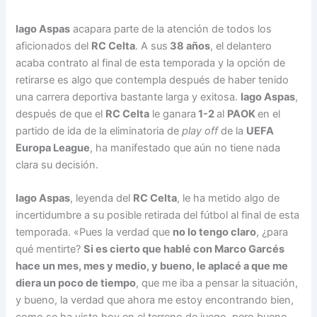
p
k
n
k
Iago Aspas
acapara parte de la atención de todos los
aficionados del
RC Celta
. A sus
38 años
, el delantero
acaba contrato al final de esta temporada y la opción de
retirarse es algo que contempla después de haber tenido
una carrera deportiva bastante larga y exitosa.
Iago Aspas
,
después de que el
RC Celta
le ganara
1-2
al
PAOK
en el
partido de ida de la eliminatoria de
play off
de la
UEFA
Europa League
, ha manifestado que aún no tiene nada
clara su decisión.
Iago Aspas
, leyenda del
RC Celta
, le ha metido algo de
incertidumbre a su posible retirada del fútbol al final de esta
temporada. «Pues la verdad que
no lo tengo claro
, ¿para
qué mentirte?
Si es cierto que hablé con Marco Garcés
hace un mes, mes y medio, y bueno, le aplacé a que me
diera un poco de tiempo
, que me iba a pensar la situación,
y bueno, la verdad que ahora me estoy encontrando bien,