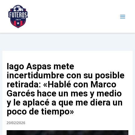
Ir
al
contenido
Futeros.com
Noticias deportivas
Iago Aspas mete
incertidumbre con su posible
retirada: «Hablé con Marco
Garcés hace un mes y medio
y le aplacé a que me diera un
poco de tiempo»
20/02/2026