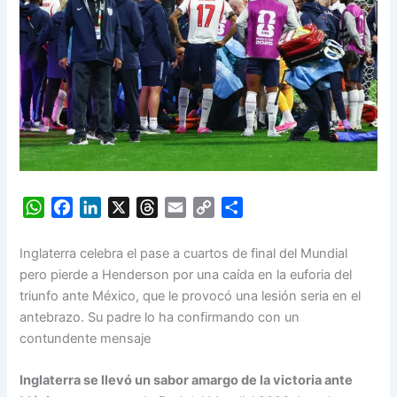
W
F
L
X
T
E
C
S
h
a
i
h
m
o
h
a
c
n
r
a
p
a
Inglaterra celebra el pase a cuartos de final del Mundial
t
e
k
e
i
y
r
pero pierde a Henderson por una caída en la euforia del
s
b
e
a
l
L
e
triunfo ante México, que le provocó una lesión seria en el
A
o
d
d
i
antebrazo. Su padre lo ha confirmando con un
p
o
I
s
n
contundente mensaje
p
k
n
k
Inglaterra se llevó un sabor amargo de la victoria ante