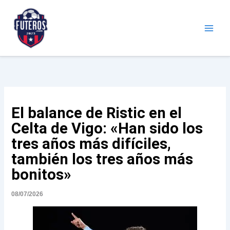
Ir
al
contenido
Futeros.com
Noticias deportivas
El balance de Ristic en el
Celta de Vigo: « Han sido los
tres años más difíciles,
también los tres años más
bonitos»
08/07/2026