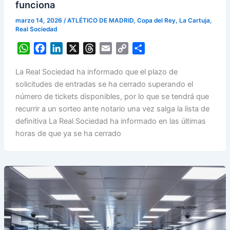
funciona
marzo 14, 2026
/
ATLÉTICO DE MADRID
,
Copa del Rey
,
La Cartuja
,
Real Sociedad
W
F
L
X
T
E
C
S
h
a
i
h
m
o
h
La Real Sociedad ha informado que el plazo de
a
c
n
r
a
p
a
solicitudes de entradas se ha cerrado superando el
t
e
k
e
i
y
r
número de tickets disponibles, por lo que se tendrá que
s
b
e
a
l
L
e
recurrir a un sorteo ante notario una vez salga la lista de
A
o
d
d
i
definitiva La Real Sociedad ha informado en las últimas
p
o
I
s
n
horas de que ya se ha cerrado
p
k
n
k