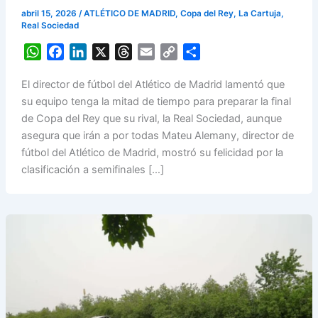
abril 15, 2026
/
ATLÉTICO DE MADRID
,
Copa del Rey
,
La Cartuja
,
Real Sociedad
W
F
L
X
T
E
C
S
h
a
i
h
m
o
h
El director de fútbol del Atlético de Madrid lamentó que
a
c
n
r
a
p
a
su equipo tenga la mitad de tiempo para preparar la final
t
e
k
e
i
y
r
de Copa del Rey que su rival, la Real Sociedad, aunque
s
b
e
a
l
L
e
asegura que irán a por todas Mateu Alemany, director de
A
o
d
d
i
fútbol del Atlético de Madrid, mostró su felicidad por la
p
o
I
s
n
clasificación a semifinales […]
p
k
n
k