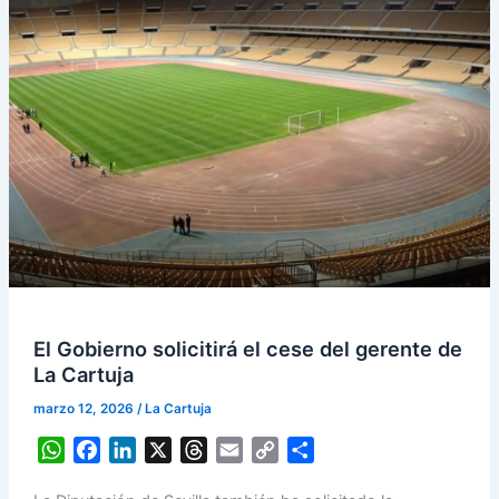
El Gobierno solicitirá el cese del gerente de
La Cartuja
marzo 12, 2026
/
La Cartuja
W
F
L
X
T
E
C
S
h
a
i
h
m
o
h