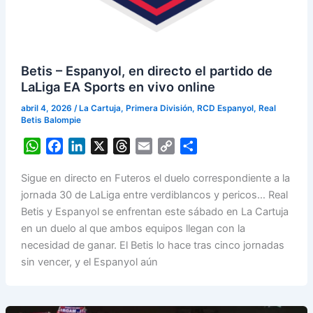
Betis – Espanyol, en directo el partido de
LaLiga EA Sports en vivo online
abril 4, 2026
/
La Cartuja
,
Primera División
,
RCD Espanyol
,
Real
Betis Balompie
W
F
L
X
T
E
C
S
h
a
i
h
m
o
h
Sigue en directo en Futeros el duelo correspondiente a la
a
c
n
r
a
p
a
jornada 30 de LaLiga entre verdiblancos y pericos… Real
t
e
k
e
i
y
r
Betis y Espanyol se enfrentan este sábado en La Cartuja
s
b
e
a
l
L
e
en un duelo al que ambos equipos llegan con la
A
o
d
d
i
necesidad de ganar. El Betis lo hace tras cinco jornadas
p
o
I
s
n
sin vencer, y el Espanyol aún
p
k
n
k