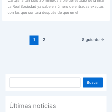
Cartuja, a tan sólo 20 minutos a pie del estadio de la final
s
b
e
a
l
L
e
La Real Sociedad ya sabe el número de entradas exactas
A
o
d
d
i
con las que contará después de que en el
p
o
I
s
n
p
k
n
k
1
2
Siguiente
→
Buscar
Buscar
Últimas noticias