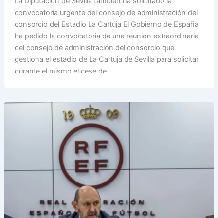
La Diputación de Sevilla también ha solicitado la
a
c
n
r
a
p
a
convocatoria urgente del consejo de administración del
t
e
k
e
i
y
r
consorcio del Estadio La Cartuja El Gobierno de España
s
b
e
a
l
L
e
ha pedido la convocatoria de una reunión extraordinaria
A
o
d
d
i
del consejo de administración del consorcio que
p
o
I
s
n
gestiona el estadio de La Cartuja de Sevilla para solicitar
p
k
n
k
durante el mismo el cese de