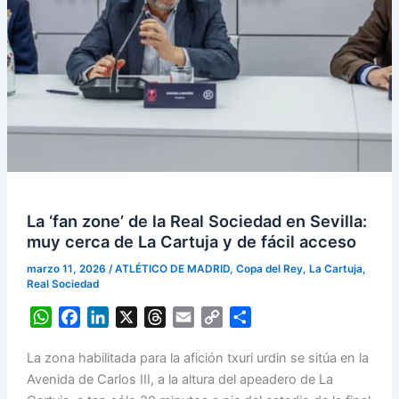
La ‘fan zone’ de la Real Sociedad en Sevilla:
muy cerca de La Cartuja y de fácil acceso
marzo 11, 2026
/
ATLÉTICO DE MADRID
,
Copa del Rey
,
La Cartuja
,
Real Sociedad
W
F
L
X
T
E
C
S
h
a
i
h
m
o
h
La zona habilitada para la afición txuri urdin se sitúa en la
a
c
n
r
a
p
a
Avenida de Carlos III, a la altura del apeadero de La
t
e
k
e
i
y
r