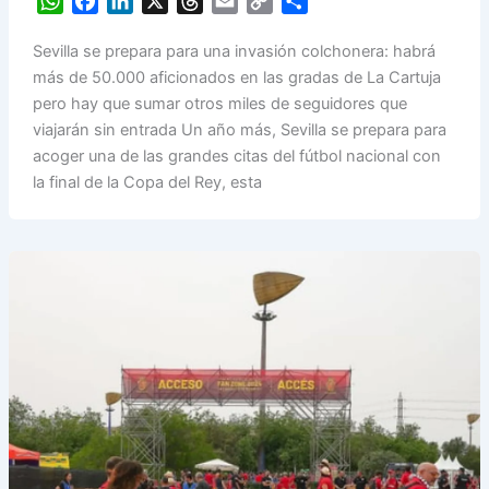
W
F
L
X
T
E
C
S
h
a
i
h
m
o
h
Sevilla se prepara para una invasión colchonera: habrá
a
c
n
r
a
p
a
más de 50.000 aficionados en las gradas de La Cartuja
t
e
k
e
i
y
r
pero hay que sumar otros miles de seguidores que
s
b
e
a
l
L
e
viajarán sin entrada Un año más, Sevilla se prepara para
A
o
d
d
i
acoger una de las grandes citas del fútbol nacional con
p
o
I
s
n
la final de la Copa del Rey, esta
p
k
n
k