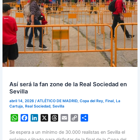
Así será la fan zone de la Real Sociedad en
Sevilla
abril 14, 2026
/
ATLÉTICO DE MADRID
,
Copa del Rey
,
Final
,
La
Cartuja
,
Real Sociedad
,
Sevilla
W
F
L
X
T
E
C
S
h
a
i
h
m
o
h
Se espera a un mínimo de 30.000 realistas en Sevilla el
a
c
n
r
a
p
a
próximo sábado para disfrutar de la final de la Copa del