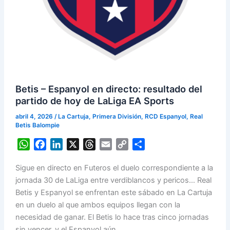
Betis – Espanyol en directo: resultado del
partido de hoy de LaLiga EA Sports
abril 4, 2026
/
La Cartuja
,
Primera División
,
RCD Espanyol
,
Real
Betis Balompie
W
F
L
X
T
E
C
S
h
a
i
h
m
o
h
Sigue en directo en Futeros el duelo correspondiente a la
a
c
n
r
a
p
a
jornada 30 de LaLiga entre verdiblancos y pericos… Real
t
e
k
e
i
y
r
Betis y Espanyol se enfrentan este sábado en La Cartuja
s
b
e
a
l
L
e
en un duelo al que ambos equipos llegan con la
A
o
d
d
i
necesidad de ganar. El Betis lo hace tras cinco jornadas
p
o
I
s
n
sin vencer, y el Espanyol aún