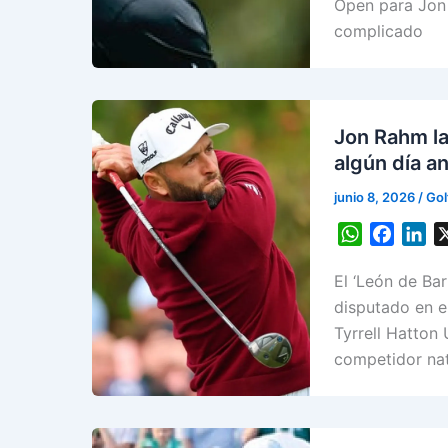
A
o
d
Open para Jon 
p
o
I
complicado
p
k
n
Jon Rahm la
algún día a
junio 8, 2026
/
Gol
W
F
L
h
a
i
El ‘León de Ba
a
c
n
t
e
k
disputado en e
s
b
e
Tyrrell Hatton
A
o
d
competidor nat
p
o
I
p
k
n