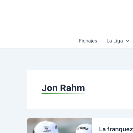
Ir
al
contenido
Fichajes
La Liga
Jon Rahm
La franquez