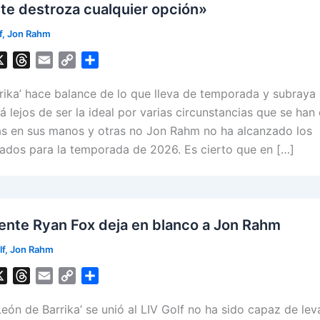
te destroza cualquier opción»
f
,
Jon Rahm
X
T
E
C
S
h
m
o
h
rrika’ hace balance de lo que lleva de temporada y subraya
r
a
p
a
e
i
y
r
tá lejos de ser la ideal por varias circunstancias que se han
a
l
L
e
s en sus manos y otras no Jon Rahm no ha alcanzado los
d
i
ados para la temporada de 2026. Es cierto que en […]
s
n
k
ente Ryan Fox deja en blanco a Jon Rahm
lf
,
Jon Rahm
X
T
E
C
S
h
m
o
h
eón de Barrika’ se unió al LIV Golf no ha sido capaz de lev
r
a
p
a