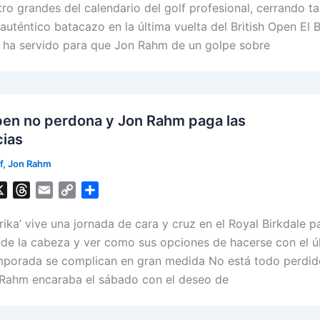
e
i
y
r
ro grandes del calendario del golf profesional, cerrando ta
a
l
L
e
auténtico batacazo en la última vuelta del British Open El B
d
i
ha servido para que Jon Rahm de un golpe sobre
s
n
k
Open no perdona y Jon Rahm paga las
ias
f
,
Jon Rahm
X
T
E
C
S
h
m
o
h
rika’ vive una jornada de cara y cruz en el Royal Birkdale p
r
a
p
a
e
i
y
r
 de la cabeza y ver como sus opciones de hacerse con el ú
a
l
L
e
mporada se complican en gran medida No está todo perdid
d
i
 Rahm encaraba el sábado con el deseo de
s
n
k