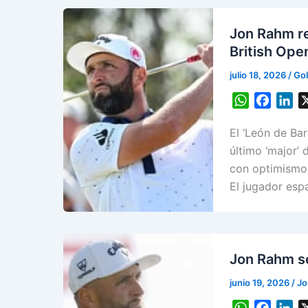
Jon Rahm re
British Ope
julio 18, 2026
/
Gol
W
F
L
h
a
i
El ‘León de Bar
a
c
n
t
e
k
último ‘major’ 
s
b
e
con optimismo 
A
o
d
El jugador esp
p
o
I
p
k
n
Jon Rahm se
junio 19, 2026
/
Jo