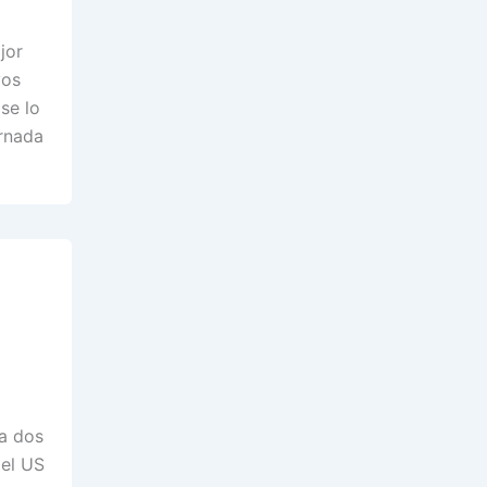
jor
yos
se lo
rnada
a dos
del US