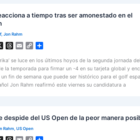
acciona a tiempo tras ser amonestado en el
n
f
,
Jon Rahm
X
T
E
C
S
h
m
o
h
rika’ se luce en los últimos hoyos de la segunda jornada de
r
a
p
a
e
i
y
r
de la temporada para firmar un -4 en su tarjeta global y enc
a
l
L
e
un fin de semana que puede ser histórico para el golf esp
d
i
añol Jon Rahm reafirmó este viernes su candidatura a
s
n
k
 despide del US Open de la peor manera posi
n Rahm
,
US Open