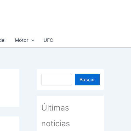
om
del
Motor
UFC
Buscar
Buscar
Últimas
noticias