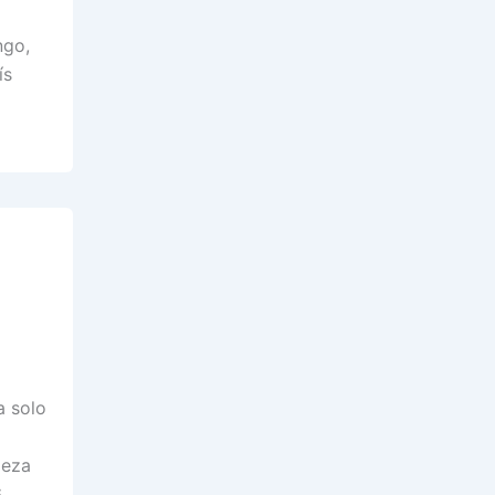
ngo,
ís
a solo
meza
,