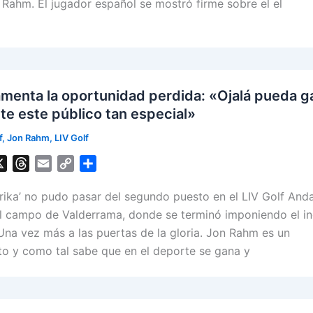
d
i
Rahm. El jugador español se mostró firme sobre el el
s
n
k
menta la oportunidad perdida: «Ojalá pueda g
nte este público tan especial»
f
,
Jon Rahm
,
LIV Golf
X
T
E
C
S
h
m
o
h
rrika’ no pudo pasar del segundo puesto en el LIV Golf Anda
r
a
p
a
e
i
y
r
l campo de Valderrama, donde se terminó imponiendo el in
a
l
L
e
 Una vez más a las puertas de la gloria. Jon Rahm es un
d
i
o y como tal sabe que en el deporte se gana y
s
n
k