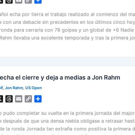
X
T
E
C
S
h
m
o
h
ñol echa por tierra el trabajo realizado al comienzo del ma
r
a
p
a
e
i
y
r
 con una debacle sin precedentes en los últimos cinco ho
a
l
L
e
ronda para cerrarla con 78 golpes y un global de +6 Nadie 
d
i
Rahm llevaba una excelente temporada y tras la primera jo
s
n
k
echa el cierre y deja a medias a Jon Rahm
lf
,
Jon Rahm
,
US Open
X
T
E
C
S
h
m
o
h
no pudo completar su vuelta en la primera jornada del major
r
a
p
a
e
i
y
r
 después de que una densa niebla obligase a retrasar hast
a
l
L
e
 de la ronda Jornada tan extraña como positiva la primera 