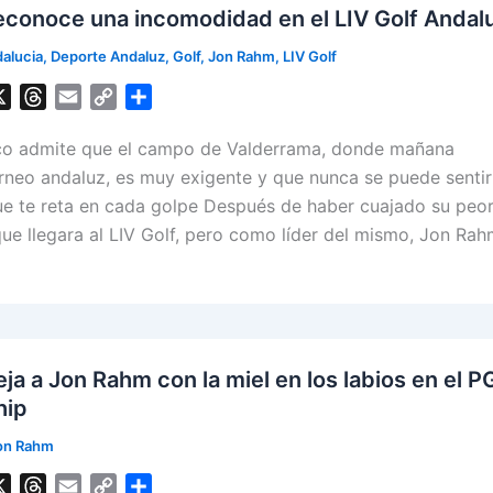
conoce una incomodidad en el LIV Golf Andal
alucia
,
Deporte Andaluz
,
Golf
,
Jon Rahm
,
LIV Golf
X
T
E
C
S
h
m
o
h
sco admite que el campo de Valderrama, donde mañana
r
a
p
a
e
i
y
r
rneo andaluz, es muy exigente y que nunca se puede sentir
a
l
L
e
 te reta en cada golpe Después de haber cuajado su peo
d
i
ue llegara al LIV Golf, pero como líder del mismo, Jon Rah
s
n
k
ja a Jon Rahm con la miel en los labios en el P
hip
on Rahm
X
T
E
C
S