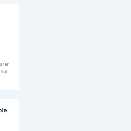
l
arar
añol
ble