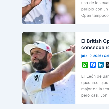
t
e
k
uno de los cuat
s
b
e
periplo con un 
A
o
d
Open tampoco 
p
o
I
p
k
n
El British 
consecuenc
julio 19, 2026
/
Gol
W
F
L
h
a
i
El ‘León de Bar
a
c
n
t
e
k
quedarse lejos
s
b
e
major de la te
A
o
d
pero casi. Jon
p
o
I
p
k
n