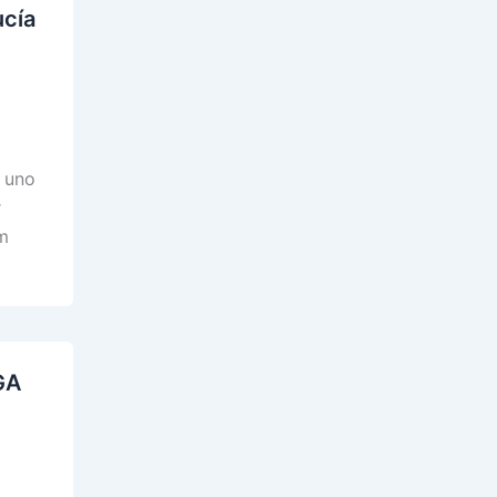
ucía
 uno
r
m
GA