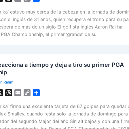
h
m
o
h
rrika’ estuvo muy cerca de la cabeza en la jornada de domi
r
a
p
a
e
i
y
r
on el inglés de 31 años, quien recupera el trono para su pa
a
l
L
e
espera de más de un siglo El golfista inglés Aaron Rai ha
d
i
 PGA Championship, el primer ‘grande’ de su
s
n
k
acciona a tiempo y deja a tiro su primer PGA
hip
on Rahm
X
T
E
C
S
h
m
o
h
rika’ firma una excelente tarjeta de 67 golpes para quedar 
r
a
p
a
e
i
y
r
 Alex Smalley, cuando resta solo la jornada de domingo para
a
l
L
e
ador del segundo Major del año Sin altibajos y con una fir
d
i
í está compitiendo Jon Rahm el PGA Championship de 2026