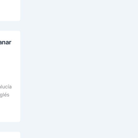
anar
lucía
glés