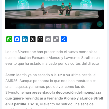
W
F
L
X
T
E
C
S
h
a
i
h
m
o
h
a
c
n
r
a
p
a
Los de Silverstone han presentado el nuevo monoplaza
t
e
k
e
i
y
r
que conducirán Fernando Alonso y Lawrence Stroll en un
s
b
e
a
l
L
e
evento que ha estado marcado por los cortes del directo
A
o
d
d
i
p
o
I
s
n
Aston Martin ya ha sacado a la luz a su última bestia: el
p
k
n
k
AMR26. Aunque por ahora lo que nos han mostrado es
una maqueta, ya hemos podido ver como los de
Silverstone
han presentado la decoración del monoplaza
que quiere reivindicar a Fernando Alonso y a Lance Stroll
en la parrilla
. Eso sí, el evento ha sufrido una serie de