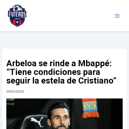
Ir
al
contenido
Futeros.com
Noticias deportivas
Arbeloa se rinde a Mbappé:
“Tiene condiciones para
seguir la estela de Cristiano”
09/02/2026