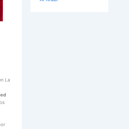
en La
ed
mos
or