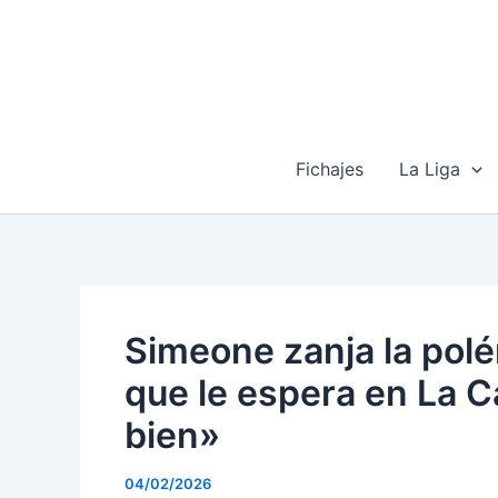
Ir
al
contenido
Fichajes
La Liga
Simeone zanja la polé
que le espera en La C
bien»
04/02/2026