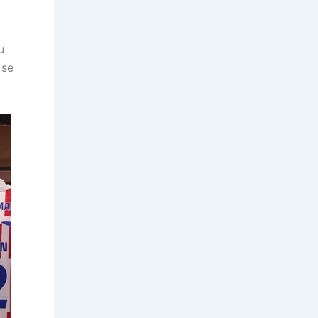
u
 se