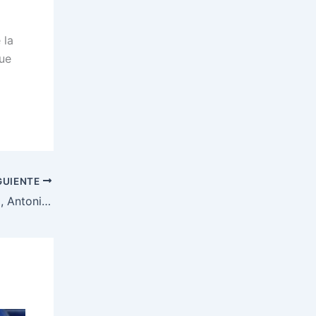
 la
que
GUIENTE
El director deportivo del Sevilla FC, Antonio Cordón, descarta a Sergio Ramos: «Ni me lo planteo»