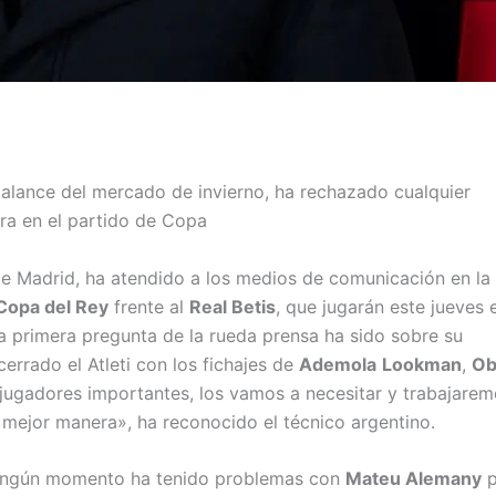
balance del mercado de invierno, ha rechazado cualquier
tra en el partido de Copa
 de Madrid, ha atendido a los medios de comunicación en la
Copa del Rey
frente al
Real
Betis
, que jugarán este jueves 
la primera pregunta de la rueda prensa ha sido sobre su
errado el Atleti con los fichajes de
Ademola
Lookman
,
Ob
 jugadores importantes, los vamos a necesitar y trabajare
 mejor manera», ha reconocido el técnico argentino.
 ningún momento ha tenido problemas con
Mateu
Alemany
p