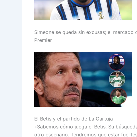
Simeone se queda sin excusas; el mercado de
Premier
El Betis y el partido de La Cartuja
«Sabemos cómo juega el Betis. Su búsqueda
otro escenario. Tendremos que estar fuertes