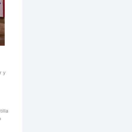
r y
illa
o