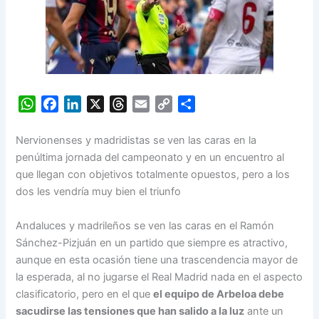
W
F
L
X
T
E
C
S
h
a
i
h
m
o
h
a
c
n
r
a
p
a
Nervionenses y madridistas se ven las caras en la
t
e
k
e
i
y
r
penúltima jornada del campeonato y en un encuentro al
s
b
e
a
l
L
e
que llegan con objetivos totalmente opuestos, pero a los
A
o
d
d
i
dos les vendría muy bien el triunfo
p
o
I
s
n
p
k
n
k
Andaluces y madrileños se ven las caras en el Ramón
Sánchez-Pizjuán en un partido que siempre es atractivo,
aunque en esta ocasión tiene una trascendencia mayor de
la esperada, al no jugarse el Real Madrid nada en el aspecto
clasificatorio, pero en el que
el equipo de Arbeloa debe
sacudirse las tensiones que han salido a la luz
ante un