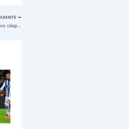
GUIENTE
El Rayo Vallecano estrenará un nuevo césped ante el Oviedo