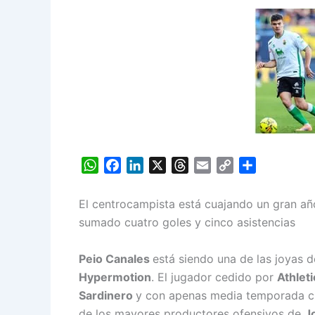
W
F
L
X
T
E
C
S
h
a
i
h
m
o
h
a
c
n
r
a
p
a
El centrocampista está cuajando un gran añ
t
e
k
e
i
y
r
sumado cuatro goles y cinco asistencias
s
b
e
a
l
L
e
A
o
d
d
i
Peio Canales
está siendo una de las joyas 
p
o
I
s
n
Hypermotion
. El jugador cedido por
Athlet
p
k
n
k
Sardinero
y con apenas media temporada cu
de los mayores productores ofensivos de
J