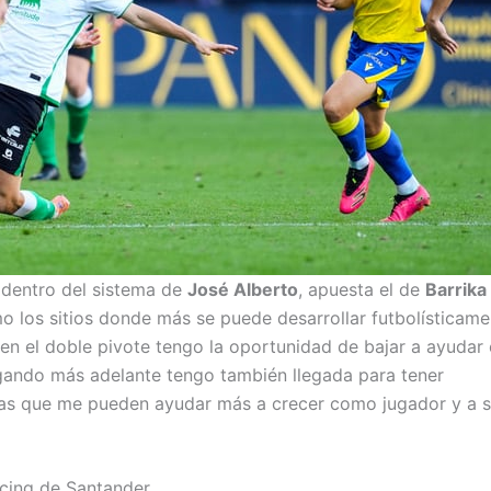
 dentro del sistema de
José Alberto
, apuesta el de
Barrika
o los sitios donde más se puede desarrollar futbolísticame
 el doble pivote tengo la oportunidad de bajar a ayudar 
 jugando más adelante tengo también llegada para tener
 las que me pueden ayudar más a crecer como jugador y a 
acing de Santander