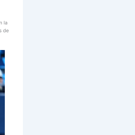
n la
s de