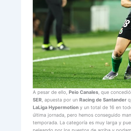
A pesar de ello,
Peio Canales
, que concedió
SER
, apuesta por un
Racing de Santander
q
LaLiga Hypermotion
y un total de 16 en to
última jornada, pero hemos conseguido mant
temporada. La categoría es muy larga y pue
peleando por los puestos de arriba y podam