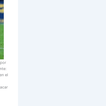
por
nte:
en el
sacar