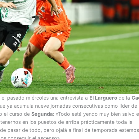
 el pasado miércoles una entrevista a
El Larguero
de la
Ca
ue ya acumula nueve jornadas consecutivas como líder de
do el curso de
Segunda
: «Todo está yendo muy bien salvo e
enernos en los puestos de arriba prácticamente toda la
de pasar de todo, pero ojalá a final de temporada estemos
os conseguir el ascenso».