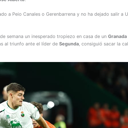
cado a Peio Canales o Gerenbarrena y no ha dejado salir a 
n de semana un inesperado tropiezo en casa de un
Granada
 al triunfo ante el líder de
Segunda
, consiguió sacar la c