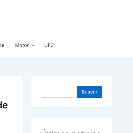
del
Motor
UFC
Buscar
Buscar
de