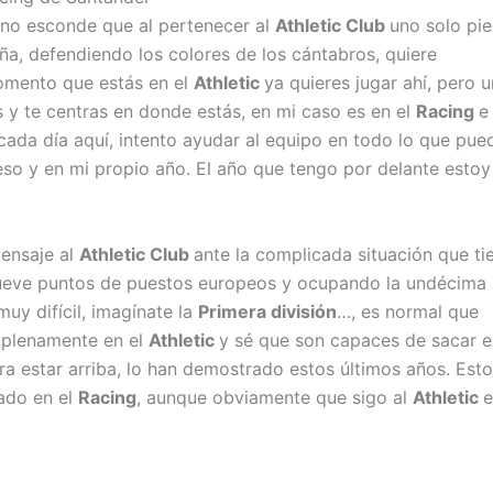
no esconde que al pertenecer al
Athletic Club
uno solo pi
a, defendiendo los colores de los cántabros, quiere
omento que estás en el
Athletic
ya quieres jugar ahí, pero 
 y te centras en donde estás, en mi caso es en el
Racing
e
 cada día aquí, intento ayudar al equipo en todo lo que pue
eso y en mi propio año. El año que tengo por delante estoy
ensaje al
Athletic Club
ante la complicada situación que ti
ueve puntos de puestos europeos y ocupando la undécima
muy difícil, imagínate la
Primera división
…, es normal que
o plenamente en el
Athletic
y sé que son capaces de sacar e
ra estar arriba, lo han demostrado estos últimos años. Est
ado en el
Racing
, aunque obviamente que sigo al
Athletic
e