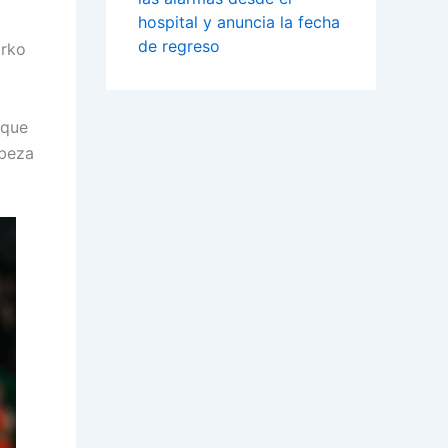
hospital y anuncia la fecha
de regreso
Urko
que
abeza