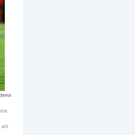
dena
sta
 ahí