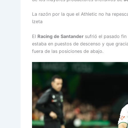
La razón por la que el Athletic no ha repes
Izeta
El
Racing de Santander
sufrió el pasado fi
estaba en puestos de descenso y que gracias
fuera de las posiciones de abajo.