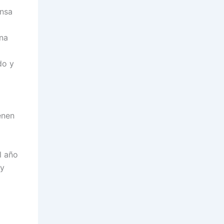
ensa
una
do y
enen
l año
oy