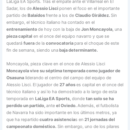
LaLiga EA Sports. Tras el empate ante el Villarreal en El
Sadar, los de
Alessio Lisci
ponen el foco en el importante
partido de
Balaídos
frente a los de
Claudio Giráldez.
Sin
embargo, el técnico italiano ha contado en el
entrenamiento
de hoy con la baja de
Jon Moncayola,
una
pieza capital
en el once del equipo navarro y que se
quedará
fuera
de la
convocatoria
para el choque de este
fin de semana, siendo una
baja determinante.
Moncayola, pieza clave en el once de Alessio Lisci
Moncayola vive su séptima temporada como jugador de
Osasuna
liderando el centro del campo del equipo de
Alessio Lisci. El jugador de
27 años
es capital en el once del
técnico italiano y así lo ha demostrado a lo largo de esta
temporada en
LaLiga EA Sports,
donde
tan solo se ha
perdido un partido,
ante
el Oviedo.
Además, el futbolista
de Navarra ha sido importante en los últimos metros, ya
que ha repartido
cuatro asistencia
s en
21 jornadas del
campeonato doméstico.
Sin embargo, uno de los pilares