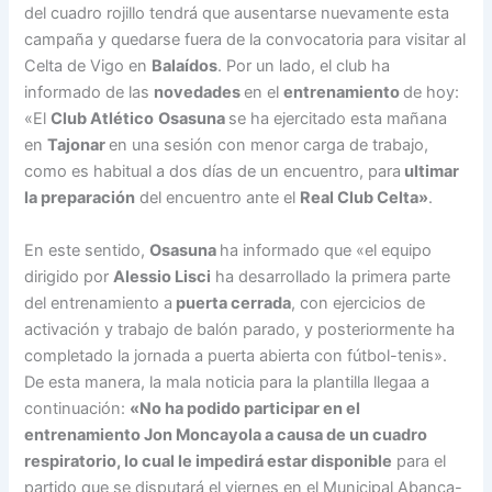
del cuadro rojillo tendrá que ausentarse nuevamente esta
campaña y quedarse fuera de la convocatoria para visitar al
Celta de Vigo en
Balaídos
. Por un lado, el club ha
informado de las
novedades
en el
entrenamiento
de hoy:
«El
Club Atlético
Osasuna
se ha ejercitado esta mañana
en
Tajonar
en una sesión con menor carga de trabajo,
como es habitual a dos días de un encuentro, para
ultimar
la preparación
del encuentro ante el
Real Club Celta»
.
En este sentido,
Osasuna
ha informado que «el equipo
dirigido por
Alessio Lisci
ha desarrollado la primera parte
del entrenamiento a
puerta cerrada
, con ejercicios de
activación y trabajo de balón parado, y posteriormente ha
completado la jornada a puerta abierta con fútbol-tenis».
De esta manera, la mala noticia para la plantilla llegaa a
continuación:
«No ha podido participar en el
entrenamiento Jon Moncayola a causa de un cuadro
respiratorio, lo cual le impedirá estar disponible
para el
partido que se disputará el viernes en el Municipal Abanca-