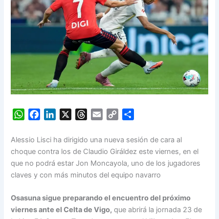
W
F
L
X
T
E
C
S
h
a
i
h
m
o
h
a
c
n
r
a
p
a
Alessio Lisci ha dirigido una nueva sesión de cara al
t
e
k
e
i
y
r
choque contra los de Claudio Giráldez este viernes, en el
s
b
e
a
l
L
e
que no podrá estar Jon Moncayola, uno de los jugadores
A
o
d
d
i
claves y con más minutos del equipo navarro
p
o
I
s
n
p
k
n
k
Osasuna sigue preparando el encuentro del próximo
viernes ante el Celta de Vigo,
que abrirá la jornada 23 de