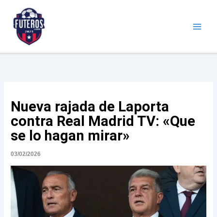
Ir
al
contenido
Futeros.com
Noticias deportivas
Nueva rajada de Laporta
contra Real Madrid TV: «Que
se lo hagan mirar»
03/02/2026