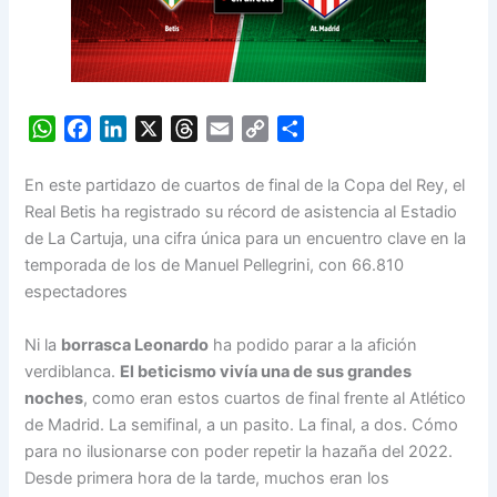
W
F
L
X
T
E
C
S
h
a
i
h
m
o
h
a
c
n
r
a
p
a
En este partidazo de cuartos de final de la Copa del Rey, el
t
e
k
e
i
y
r
Real Betis ha registrado su récord de asistencia al Estadio
s
b
e
a
l
L
e
de La Cartuja, una cifra única para un encuentro clave en la
A
o
d
d
i
temporada de los de Manuel Pellegrini, con 66.810
p
o
I
s
n
espectadores
p
k
n
k
Ni la
borrasca Leonardo
ha podido parar a la afición
verdiblanca.
El beticismo vivía una de sus grandes
noches
, como eran estos cuartos de final frente al Atlético
de Madrid. La semifinal, a un pasito. La final, a dos. Cómo
para no ilusionarse con poder repetir la hazaña del 2022.
Desde primera hora de la tarde, muchos eran los