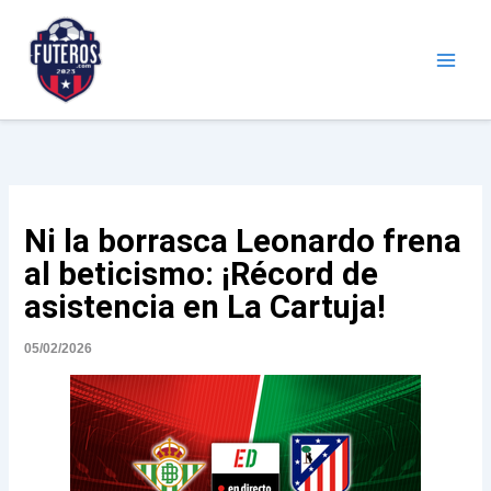
Ir
al
contenido
Futeros.com
Noticias deportivas
Ni la borrasca Leonardo frena
al beticismo: ¡Récord de
asistencia en La Cartuja!
05/02/2026