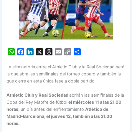
W
F
L
X
T
E
C
S
h
a
i
h
m
o
h
a
c
n
r
a
p
a
La eliminatoria entre el Athletic Club y la Real Sociedad será
t
e
k
e
i
y
r
la que abra las semifinales del torneo copero y también la
s
b
e
a
l
L
e
que cierre en esta única fase a doble partido
A
o
d
d
i
p
o
I
s
n
Athletic Club y Real Sociedad
abrirán las semifinales de la
p
k
n
k
Copa del Rey Mapfre de fútbol
el miércoles 11 a las 21.00
horas
, un día antes del enfrentamiento
Atlético de
Madrid-Barcelona, el jueves 12, también a las 21.00
horas.