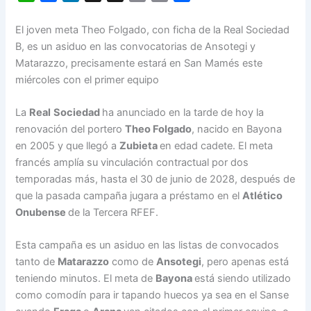
h
a
i
h
m
o
h
a
c
n
r
a
p
a
El joven meta Theo Folgado, con ficha de la Real Sociedad
t
e
k
e
i
y
r
B, es un asiduo en las convocatorias de Ansotegi y
s
b
e
a
l
L
e
Matarazzo, precisamente estará en San Mamés este
A
o
d
d
i
miércoles con el primer equipo
p
o
I
s
n
p
k
n
k
La
Real
Sociedad
ha anunciado en la tarde de hoy la
renovación del portero
Theo
Folgado
, nacido en Bayona
en 2005 y que llegó a
Zubieta
en edad cadete. El meta
francés amplía su vinculación contractual por dos
temporadas más, hasta el 30 de junio de 2028, después de
que la pasada campaña jugara a préstamo en el
Atlético
Onubense
de la Tercera RFEF.
Esta campaña es un asiduo en las listas de convocados
tanto de
Matarazzo
como de
Ansotegi
, pero apenas está
teniendo minutos. El meta de
Bayona
está siendo utilizado
como comodín para ir tapando huecos ya sea en el Sanse