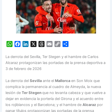
W
F
L
X
T
E
C
S
h
a
i
h
m
o
h
a
c
n
r
a
p
a
La derrota del Sevilla, Ter Stegen y el hambre de Carlos
t
e
k
e
i
y
r
Alcaraz protagonizan las portadas de la prensa deportiva a
s
b
e
a
l
L
e
3 de febrero de 2026
A
o
d
d
i
p
o
I
s
n
La derrota del
Sevilla
ante el
Mallorca
en Son Moix que
p
k
n
k
complica la permanencia al cuadro de Almeyda, la nueva
lesión de
Ter Stegen
que no levanta cabeza y que vuelve a
dejar en evidencia la portería del Girona y el acuerdo entre
los rojiblancos y el Barcelona; y el hambre de
Alcaraz
por
ganar títulos protagonizan las portadas de la prensa