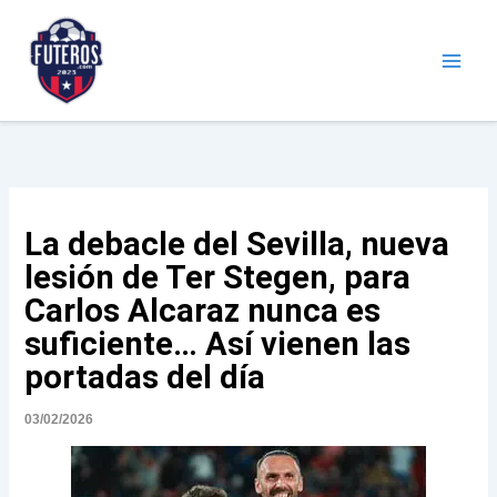
Ir
al
contenido
Futeros.com
Noticias deportivas
La debacle del Sevilla, nueva
lesión de Ter Stegen, para
Carlos Alcaraz nunca es
suficiente… Así vienen las
portadas del día
03/02/2026