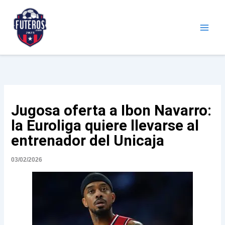
Ir
al
contenido
Futeros.com
Noticias deportivas
Jugosa oferta a Ibon Navarro:
la Euroliga quiere llevarse al
entrenador del Unicaja
03/02/2026