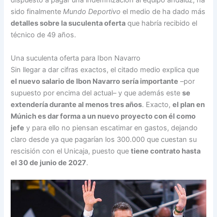
dispuesto a pagar una indemnización al equipo andaluz, ha
sido finalmente
Mundo Deportivo
el medio de ha dado más
detalles sobre la suculenta oferta
que habría recibido el
técnico de 49 años.
Una suculenta oferta para Ibon Navarro
Sin llegar a dar cifras exactos, el citado medio explica que
el nuevo salario de Ibon Navarro sería importante
–por
supuesto por encima del actual– y que además este
se
extendería durante al menos tres años
. Exacto,
el plan en
Múnich es dar forma a un nuevo proyecto con él como
jefe
y para ello no piensan escatimar en gastos, dejando
claro desde ya que pagarían los 300.000 que cuestan su
rescisión con el Unicaja, puesto que
tiene contrato hasta
el 30 de junio de 2027
.