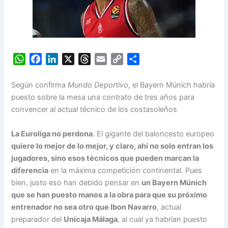
W
F
L
X
T
E
C
S
h
a
i
h
m
o
h
a
c
n
r
a
p
a
Según confirma
Mundo Deportivo
, el Bayern Múnich habría
t
e
k
e
i
y
r
puesto sobre la mesa una contrato de tres años para
s
b
e
a
l
L
e
convencer al actual técnico de los costasoleños
A
o
d
d
i
p
o
I
s
n
La Euroliga no perdona
. El gigante del baloncesto europeo
p
k
n
k
quiere lo mejor de lo mejor, y claro, ahí no solo entran los
jugadores, sino esos técnicos que pueden marcan la
diferencia
en la máxima competición continental. Pues
bien, justo eso han debido pensar en
un Bayern Múnich
que se han puesto manos a la obra para que su próximo
entrenador no sea otro que Ibon Navarro
, actual
preparador del
Unicaja Málaga
, al cual ya habrían puesto