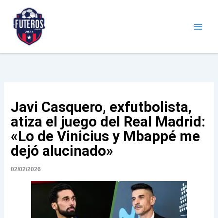
Ir
al
contenido
Futeros.com
Noticias deportivas
Javi Casquero, exfutbolista,
atiza el juego del Real Madrid:
«Lo de Vinicius y Mbappé me
dejó alucinado»
02/02/2026