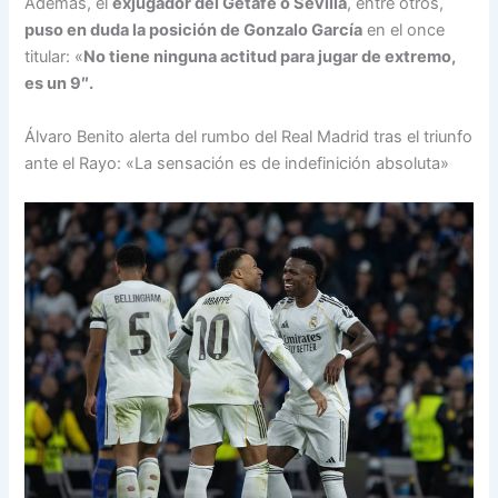
Además, el
exjugador del Getafe o Sevilla
, entre otros,
puso en duda la posición de Gonzalo García
en el once
titular: «
No tiene ninguna actitud para jugar de extremo,
es un 9″.
Álvaro Benito alerta del rumbo del Real Madrid tras el triunfo
ante el Rayo: «La sensación es de indefinición absoluta»