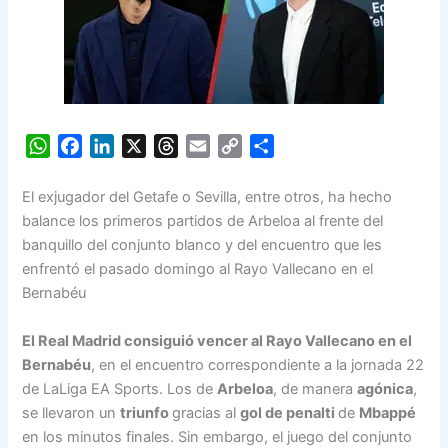
W
F
L
X
T
E
C
S
h
a
i
h
m
o
h
a
c
n
r
a
p
a
El exjugador del Getafe o Sevilla, entre otros, ha hecho
t
e
k
e
i
y
r
balance los primeros partidos de Arbeloa al frente del
s
b
e
a
l
L
e
banquillo del conjunto blanco y del encuentro que les
A
o
d
d
i
enfrentó el pasado domingo al Rayo Vallecano en el
p
o
I
s
n
Bernabéu
p
k
n
k
El Real Madrid consiguió vencer al Rayo Vallecano en el
Bernabéu
, en el encuentro correspondiente a la jornada 22
de LaLiga EA Sports. Los de
Arbeloa
, de manera
agónica
,
se llevaron un
triunfo
gracias al
gol de penalti
de
Mbappé
en los minutos finales. Sin embargo, el juego del conjunto