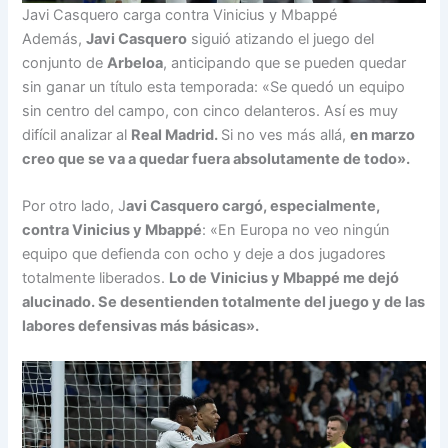
Javi Casquero carga contra Vinicius y Mbappé
Además,
Javi Casquero
siguió atizando el juego del
conjunto de
Arbeloa
, anticipando que se pueden quedar
sin ganar un título esta temporada: «Se quedó un equipo
sin centro del campo, con cinco delanteros. Así es muy
difícil analizar al
Real Madrid.
Si no ves más allá,
en marzo
creo que se va a quedar fuera absolutamente de todo».
Por otro lado, J
avi Casquero cargó, especialmente,
contra Vinicius y Mbappé
: «En Europa no veo ningún
equipo que defienda con ocho y deje a dos jugadores
totalmente liberados.
Lo de Vinicius y Mbappé me dejó
alucinado. Se desentienden totalmente del juego y de las
labores defensivas más básicas».