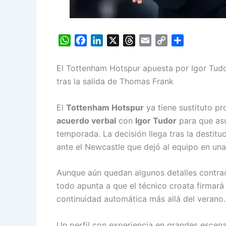
W
F
L
X
T
E
C
S
h
a
i
h
m
o
h
a
c
n
r
a
p
a
El Tottenham Hotspur apuesta por Igor Tud
t
e
k
e
i
y
r
tras la salida de Thomas Frank
s
b
e
a
l
L
e
A
o
d
d
i
El
Tottenham Hotspur
ya tiene sustituto pr
p
o
I
s
n
acuerdo verbal
con
Igor Tudor
para que a
p
k
n
k
temporada. La decisión llega tras la destitu
ante el Newcastle que dejó al equipo en una
Aunque aún quedan algunos detalles contrac
todo apunta a que el técnico croata firmará
continuidad automática más allá del verano.
Un perfil con experiencia en grandes escena