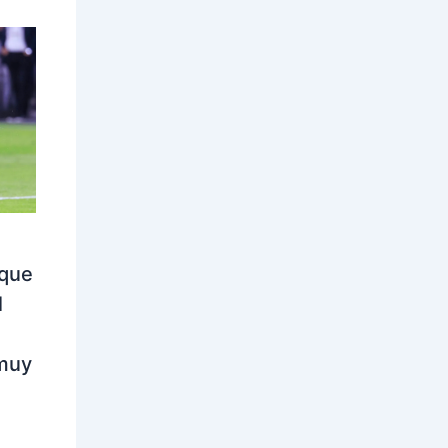
 que
l
muy