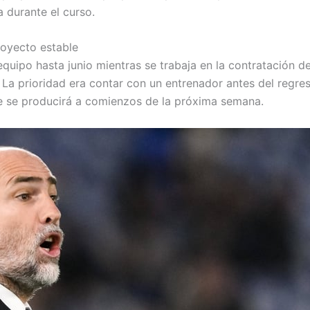
 durante el curso.
royecto estable
 equipo hasta junio mientras se trabaja en la contratación d
 La prioridad era contar con un entrenador antes del regre
ue se producirá a comienzos de la próxima semana.