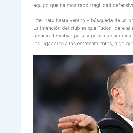
equipo que ha mostrado fragilidad defensiva
Interinato hasta verano y búsqueda de un p
La intención del club es que Tudor lidere al
técnico definitivo para la próxima campaña.
los jugadores a los entrenamientos, algo q