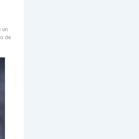
e un
so de