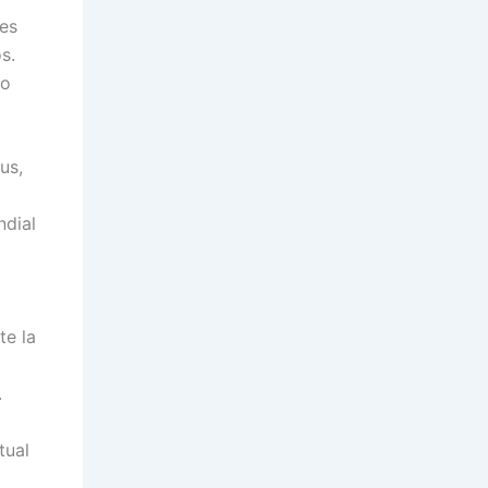
bes
os.
ho
us,
ndial
te la
.
tual