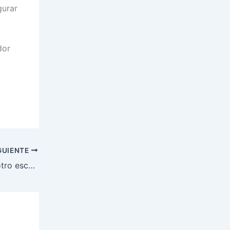
gurar
dor
GUIENTE
El Zurich Maratón de Sevilla sube otro escalón en 2026: “Sevilla se convierte en epicentro del atletismo mundial»