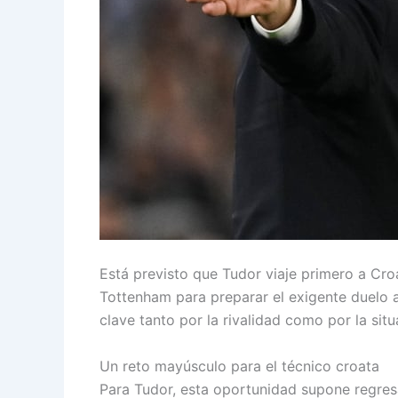
Está previsto que Tudor viaje primero a Croa
Tottenham para preparar el exigente duelo 
clave tanto por la rivalidad como por la situa
Un reto mayúsculo para el técnico croata
Para Tudor, esta oportunidad supone regres