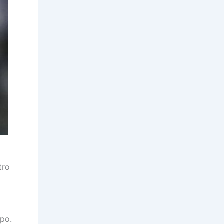
tro
ipo.