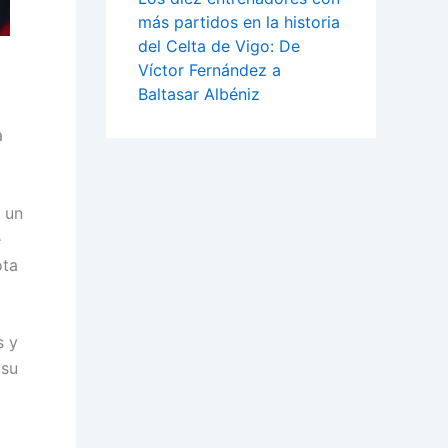
más partidos en la historia
del Celta de Vigo: De
Víctor Fernández a
Baltasar Albéniz
a
o un
e
ota
s y
 su