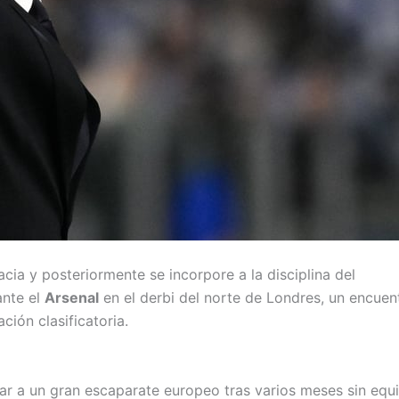
cia y posteriormente se incorpore a la disciplina del
ante el
Arsenal
en el derbi del norte de Londres, un encuen
ción clasificatoria.
ar a un gran escaparate europeo tras varios meses sin equ