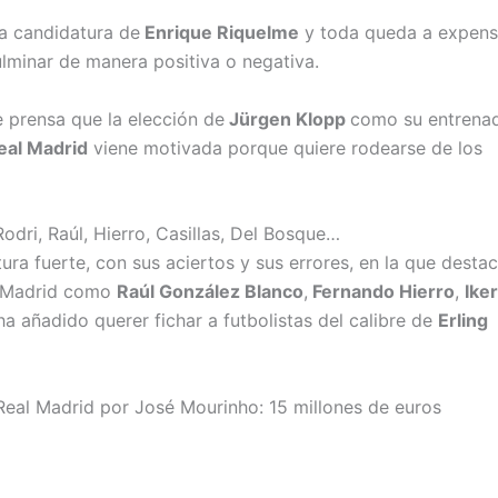
la candidatura de
Enrique Riquelme
y toda queda a expens
lminar de manera positiva o negativa.
 prensa que la elección de
Jürgen Klopp
como su entrena
eal Madrid
viene motivada porque quiere rodearse de los
odri, Raúl, Hierro, Casillas, Del Bosque…
a fuerte, con sus aciertos y sus errores, en la que desta
al Madrid como
Raúl González Blanco
,
Fernando Hierro
,
Iker
 ha añadido querer fichar a futbolistas del calibre de
Erling
 Real Madrid por José Mourinho: 15 millones de euros