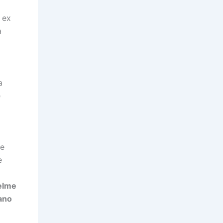
, ex
a
a
e
ue
e
elme
ano