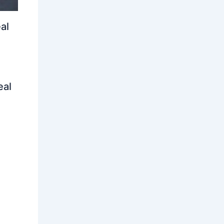
al
eal