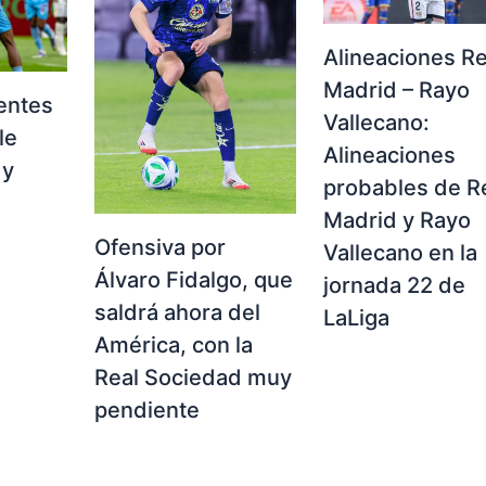
Alineaciones Re
Madrid – Rayo
entes
Vallecano:
le
Alineaciones
 y
probables de R
Madrid y Rayo
l
Ofensiva por
Vallecano en la
Álvaro Fidalgo, que
jornada 22 de
saldrá ahora del
LaLiga
América, con la
Real Sociedad muy
pendiente