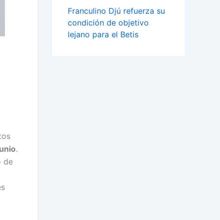
Franculino Djú refuerza su
condición de objetivo
lejano para el Betis
tos
unio
.
o de
es