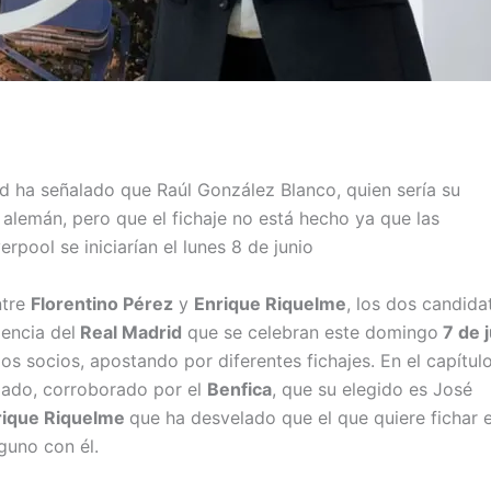
id ha señalado que Raúl González Blanco, quien sería su
 alemán, pero que el fichaje no está hecho ya que las
rpool se iniciarían el lunes 8 de junio
ntre
Florentino Pérez
y
Enrique Riquelme
, los dos candida
dencia del
Real Madrid
que se celebran este domingo
7 de j
s socios, apostando por diferentes fichajes. En el capítul
iado, corroborado por el
Benfica
, que su elegido es José
rique Riquelme
que ha desvelado que el que quiere fichar 
guno con él.