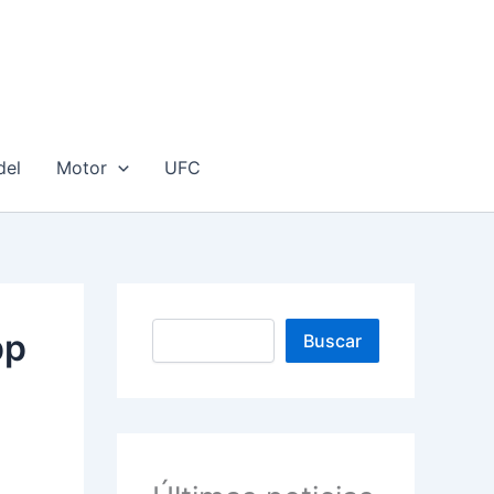
del
Motor
UFC
Buscar
pp
Buscar