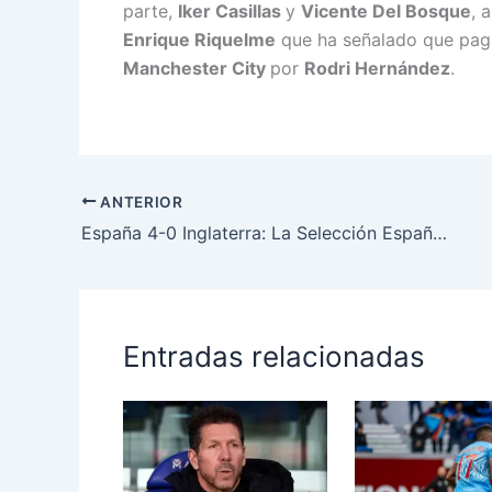
parte,
Iker Casillas
y
Vicente Del Bosque
, 
Enrique Riquelme
que ha señalado que paga
Manchester City
por
Rodri Hernández
.
ANTERIOR
España 4-0 Inglaterra: La Selección Española golea y se acerca al pase directo para el Mundial 2027
Entradas relacionadas