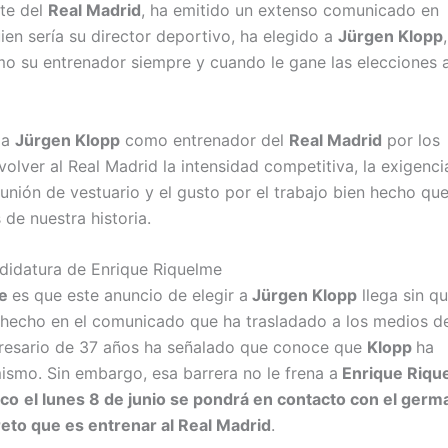
nte del
Real Madrid
, ha emitido un extenso comunicado en
uien sería su director deportivo, ha elegido a
Jürgen Klopp
mo su entrenador siempre y cuando le gane las elecciones 
 a
Jürgen Klopp
como entrenador del
Real Madrid
por los
volver al Real Madrid la intensidad competitiva, la exigenci
la unión de vestuario y el gusto por el trabajo bien hecho qu
de nuestra historia.
didatura de Enrique Riquelme
me
es que este anuncio de elegir a
Jürgen Klopp
llega sin q
 hecho en el comunicado que ha trasladado a los medios d
presario de 37 años ha señalado que conoce que
Klopp
ha
ismo. Sin embargo, esa barrera no le frena a
Enrique Riqu
nco
el lunes 8 de junio se pondrá en contacto con el germ
eto que es entrenar al Real Madrid
.