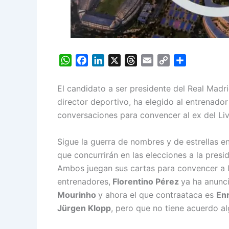
W
F
L
X
T
E
C
S
h
a
i
h
m
o
h
a
c
n
r
a
p
a
El candidato a ser presidente del Real Madr
t
e
k
e
i
y
r
director deportivo, ha elegido al entrenador
s
b
e
a
l
L
e
conversaciones para convencer al ex del Live
A
o
d
d
i
p
o
I
s
n
Sigue la guerra de nombres y de estrellas e
p
k
n
k
que concurrirán en las elecciones a la presi
Ambos juegan sus cartas para convencer a lo
entrenadores,
Florentino Pérez
ya ha anunc
Mourinho
y ahora el que contraataca es
En
Jürgen Klopp
, pero que no tiene acuerdo al