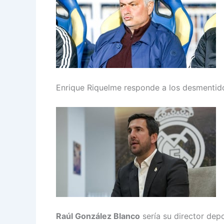
Enrique Riquelme responde a los desmentido
Raúl González Blanco
sería su director dep