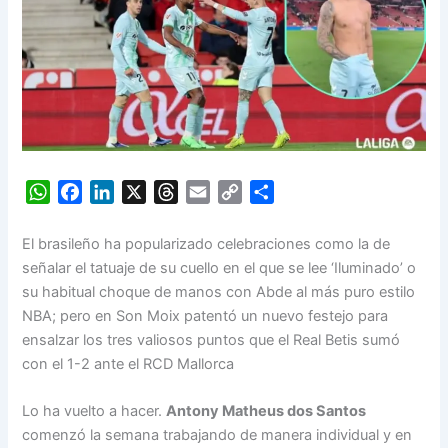
W
F
L
X
T
E
C
S
h
a
i
h
m
o
h
a
c
n
r
a
p
a
El brasileño ha popularizado celebraciones como la de
t
e
k
e
i
y
r
señalar el tatuaje de su cuello en el que se lee ‘Iluminado’ o
s
b
e
a
l
L
e
su habitual choque de manos con Abde al más puro estilo
A
o
d
d
i
NBA; pero en Son Moix patentó un nuevo festejo para
p
o
I
s
n
ensalzar los tres valiosos puntos que el Real Betis sumó
p
k
n
k
con el 1-2 ante el RCD Mallorca
Lo ha vuelto a hacer.
Antony Matheus dos Santos
comenzó la semana trabajando de manera individual y en