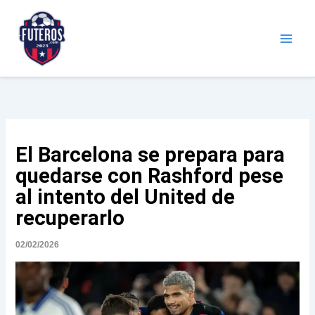
Ir
al
contenido
Futeros.com
Noticias deportivas
El Barcelona se prepara para
quedarse con Rashford pese
al intento del United de
recuperarlo
02/02/2026