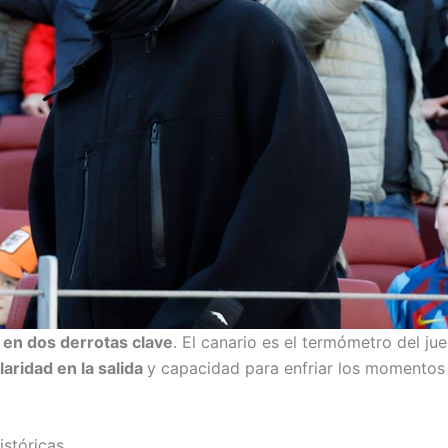
 en dos derrotas clave
. El canario es el termómetro del ju
laridad en la salida
y capacidad para enfriar los momentos
istóricas