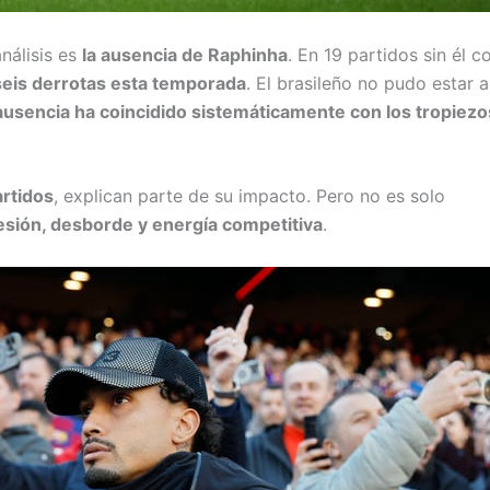
nálisis es
la ausencia de Raphinha
. En 19 partidos sin él 
seis derrotas esta temporada
. El brasileño no pudo estar 
ausencia ha coincidido sistemáticamente con los tropiezo
artidos
, explican parte de su impacto. Pero no es solo
resión, desborde y energía competitiva
.