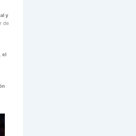
al y
r de
,
el
ión