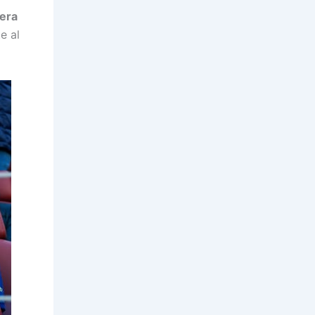
pera
e al