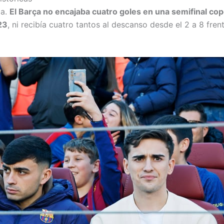
ca.
El Barça no encajaba cuatro goles en una semifinal co
23
, ni recibía cuatro tantos al descanso desde el 2 a 8 frent