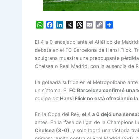
W
F
L
X
T
E
C
S
h
a
i
h
m
o
h
a
c
n
r
a
p
a
El 4 a 0 encajado ante el Atlético de Madrid
t
e
k
e
i
y
r
debate en el FC Barcelona de Hansi Flick. Tra
s
b
e
a
l
L
e
azulgrana muestra una preocupante pérdida 
A
o
d
d
i
Chelsea o Real Madrid, con la ausencia de 
p
o
I
s
n
p
k
n
k
La goleada sufrida en el Metropolitano ante 
un síntoma. El
FC Barcelona confirmó una t
equipo de
Hansi Flick no está ofreciendo l
En la Copa del Rey,
el 4 a 0 dejó una sensa
antes. En la ‘fase de liga’ de la Champions 
Chelsea (3-0)
, y solo logró una victoria tr
primera vuelta contra el Real Madrid (2-1),