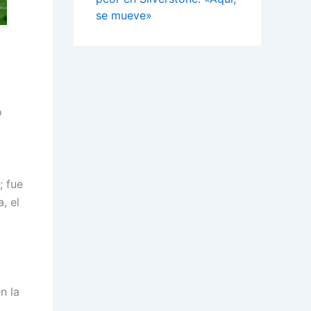
se mueve»
o
; fue
, el
n la