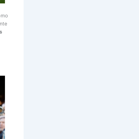
como
ante
s