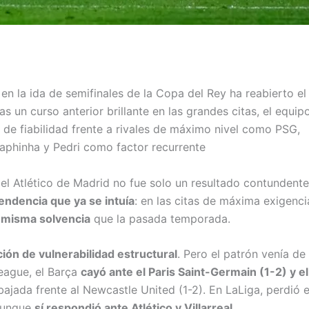
 en la ida de semifinales de la Copa del Rey ha reabierto el
s un curso anterior brillante en las grandes citas, el equip
de fiabilidad frente a rivales de máximo nivel como PSG,
Raphinha y Pedri como factor recurrente
el Atlético de Madrid no fue solo un resultado contundente
endencia que ya se intuía
: en las citas de máxima exigencia
a misma solvencia
que la pasada temporada.
ción de vulnerabilidad estructural
. Pero el patrón venía de
League, el Barça
cayó ante el Paris Saint-Germain (1-2) y el
abajada frente al Newcastle United (1-2). En LaLiga, perdió e
 aunque
sí respondió ante Atlético y Villarreal
.