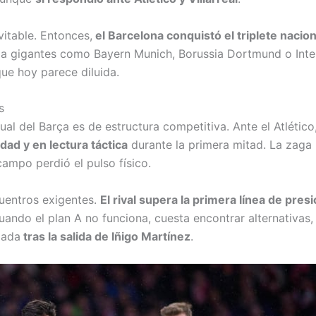
vitable. Entonces,
el Barcelona conquistó el triplete nacion
 a gigantes como Bayern Munich, Borussia Dortmund o Inte
ue hoy parece diluida.
s
al del Barça es de estructura competitiva. Ante el Atlético
dad y en lectura táctica
durante la primera mitad. La zaga
ampo perdió el pulso físico.
cuentros exigentes.
El rival supera la primera línea de pres
ando el plan A no funciona, cuesta encontrar alternativas,
lada
tras la salida de Iñigo Martínez
.