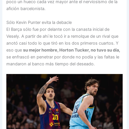
poco un hueco cada vez mayor ante el nerviosismo de la
afición barcelonista.
Sólo Kevin Punter evita la debacle
El Barça sólo fue por delante con la canasta inicial de
Vesely. A partir de ahí le tocó ir a remolque de un rival que
anotó casi todo lo que tiró en los dos primeros cuartos. Y
eso que
su mejor hombre, Horton Tucker, no tuvo su día,
se enfrascó en penetrar por donde no podía y las faltas le
mandaron al banco más tiempo del deseado.