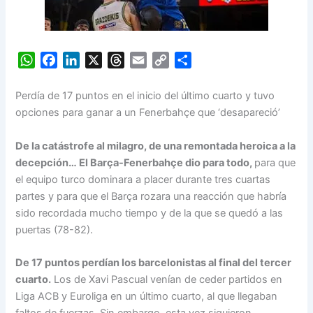
W
F
L
X
T
E
C
S
h
a
i
h
m
o
h
a
c
n
r
a
p
a
Perdía de 17 puntos en el inicio del último cuarto y tuvo
t
e
k
e
i
y
r
opciones para ganar a un Fenerbahçe que ‘desapareció’
s
b
e
a
l
L
e
A
o
d
d
i
De la catástrofe al milagro, de una remontada heroica a la
p
o
I
s
n
decepción… El Barça-Fenerbahçe dio para todo,
para que
p
k
n
k
el equipo turco dominara a placer durante tres cuartas
partes y para que el Barça rozara una reacción que habría
sido recordada mucho tiempo y de la que se quedó a las
puertas (78-82).
De 17 puntos perdían los barcelonistas al final del tercer
cuarto.
Los de Xavi Pascual venían de ceder partidos en
Liga ACB y Euroliga en un último cuarto, al que llegaban