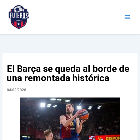
Ir
al
contenido
Futeros.com
Noticias deportivas
El Barça se queda al borde de
una remontada histórica
04/02/2026