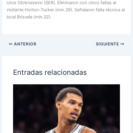
Uros Obrknezevic (SER). Eliminaron con cinco faltas al
visitante Horton-Tucker (min.39). Señalaron falta técnica al
local Brizuela (min.32).
ANTERIOR
SIGUIENTE
Entradas relacionadas