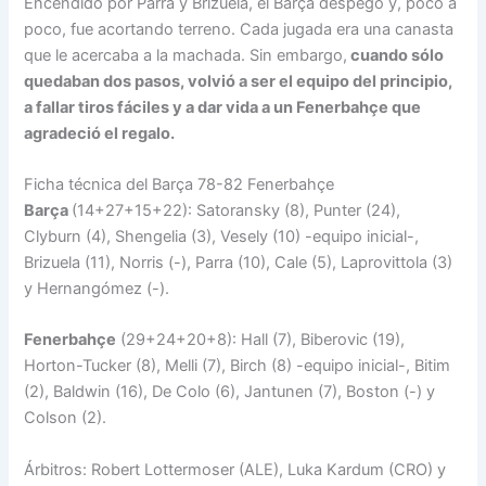
Encendido por Parra y Brizuela, el Barça despegó y, poco a
poco, fue acortando terreno. Cada jugada era una canasta
que le acercaba a la machada. Sin embargo,
cuando sólo
quedaban dos pasos, volvió a ser el equipo del principio,
a fallar tiros fáciles y a dar vida a un Fenerbahçe que
agradeció el regalo.
Ficha técnica del Barça 78-82 Fenerbahçe
Barça
(14+27+15+22): Satoransky (8), Punter (24),
Clyburn (4), Shengelia (3), Vesely (10) -equipo inicial-,
Brizuela (11), Norris (-), Parra (10), Cale (5), Laprovittola (3)
y Hernangómez (-).
Fenerbahçe
(29+24+20+8): Hall (7), Biberovic (19),
Horton-Tucker (8), Melli (7), Birch (8) -equipo inicial-, Bitim
(2), Baldwin (16), De Colo (6), Jantunen (7), Boston (-) y
Colson (2).
Árbitros: Robert Lottermoser (ALE), Luka Kardum (CRO) y