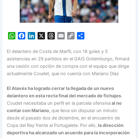
W
F
L
X
T
E
C
S
h
a
i
h
m
o
h
a
c
n
r
a
p
a
El delantero de Costa de Marfil, con 18 goles y 5
t
e
k
e
i
y
r
asistencias en 29 partidos en el GAIS Gotemburgo, firmará
s
b
e
a
l
L
e
una cesión con opción de compra con el equipo que dirige
A
o
d
d
i
actualmente Coudet, que no cuenta con Mariano Díaz
p
o
I
s
n
p
k
n
k
El Alavés ha logrado cerrar la llegada de un nuevo
delantero en esta recta final del mercado de fichajes
.
Coudet necesitaba un perfil en la parcela ofensiva
al no
contar con Mariano,
que lleva sin disputar un minuto
desde el pasado dos de diciembre, en el encuentro de
Copa del Rey frente al Portugalete. Por ello,
la dirección
deportiva ha alcanzado un acuerdo para la incorporación