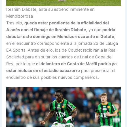
Ibrahim Diabate, ante su estreno inminente en
Mendizorroza
Tras ello,
queda estar pendiente de la oficialidad del
Alavés con el fichaje de Ibrahim Diabate
, ya que
podría
debutar este domingo en Mendizorroza ante el Getafe
,
en el encuentro correspondiente a la jornada 23 de LaLiga
EA Sports. Antes de ello, los de Coudet recibirán a la Real
Sociedad para disputar los cuartos de final de Copa del
Rey, por lo que
el delantero de Costa de Marfil podría ya
estar incluso en el estadio babazorro
para presenciar el
encuentro de sus posibles nuevos compañeros.