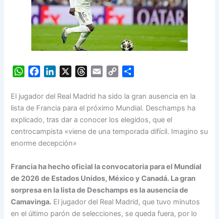
W
F
L
X
T
E
C
S
h
a
i
h
m
o
h
a
c
n
r
a
p
a
El jugador del Real Madrid ha sido la gran ausencia en la
t
e
k
e
i
y
r
lista de Francia para el próximo Mundial. Deschamps ha
s
b
e
a
l
L
e
explicado, tras dar a conocer los elegidos, que el
A
o
d
d
i
centrocampista «viene de una temporada difícil. Imagino su
p
o
I
s
n
enorme decepción»
p
k
n
k
Francia ha hecho oficial la convocatoria para el Mundial
de 2026 de Estados Unidos, México y Canadá.
La gran
sorpresa en la lista de Deschamps es la ausencia de
Camavinga.
El jugador del Real Madrid, que tuvo minutos
en el último parón de selecciones, se queda fuera, por lo