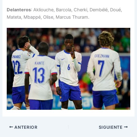
Delanteros
: Akliouche, Barcola, Cherki, Dembélé, Doué,
Mateta, Mbappé, Olise, Marcus Thuram.
ANTERIOR
SIGUIENTE