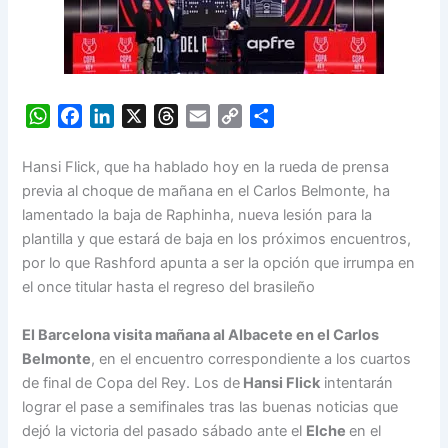
W
F
L
X
T
E
C
S
h
a
i
h
m
o
h
a
c
n
r
a
p
a
Hansi Flick, que ha hablado hoy en la rueda de prensa
t
e
k
e
i
y
r
previa al choque de mañana en el Carlos Belmonte, ha
s
b
e
a
l
L
e
lamentado la baja de Raphinha, nueva lesión para la
A
o
d
d
i
plantilla y que estará de baja en los próximos encuentros,
p
o
I
s
n
por lo que Rashford apunta a ser la opción que irrumpa en
p
k
n
k
el once titular hasta el regreso del brasileño
El Barcelona visita mañana al Albacete en el Carlos
Belmonte
, en el encuentro correspondiente a los cuartos
de final de Copa del Rey. Los de
Hansi Flick
intentarán
lograr el pase a semifinales tras las buenas noticias que
dejó la victoria del pasado sábado ante el
Elche
en el