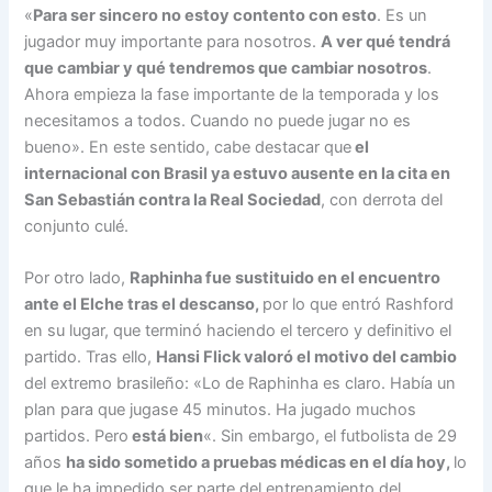
«
Para ser sincero no estoy contento con esto
. Es un
jugador muy importante para nosotros.
A ver qué tendrá
que cambiar y qué tendremos que cambiar nosotros
.
Ahora empieza la fase importante de la temporada y los
necesitamos a todos. Cuando no puede jugar no es
bueno». En este sentido, cabe destacar que
el
internacional con Brasil ya estuvo ausente en la cita en
San Sebastián contra la Real Sociedad
, con derrota del
conjunto culé.
Por otro lado,
Raphinha fue sustituido en el encuentro
ante el Elche tras el descanso,
por lo que entró Rashford
en su lugar, que terminó haciendo el tercero y definitivo el
partido. Tras ello,
Hansi Flick valoró el motivo del cambio
del extremo brasileño: «Lo de Raphinha es claro. Había un
plan para que jugase 45 minutos. Ha jugado muchos
partidos. Pero
está bien
«. Sin embargo, el futbolista de 29
años
ha sido sometido a pruebas médicas en el día hoy,
lo
que le ha impedido ser parte del entrenamiento del