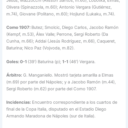
Jesus; Mazzocchi (Alisson Santos, m.60), Lobotka, Elmas,
Olivera (Spinazzola, m.60); Antonio Vergara (Gutiérrez,
m.74), Giovane (Politano, m.60); Hojlund (Lukaku, m.74).
Como 1907:
Butez; Smolcic, Diego Carlos, Jacobo Ramón
(Kempf, m.53), Álex Valle; Perrone, Sergi Roberto (Da
Cunha, m.66); Addai (Jesús Rodríguez, m.66), Caqueret,
Baturina; Nico Paz (Vojvoda, m.82).
Goles:
0-1
(39′) Baturina (p);
1-1
(46′) Vergara.
Árbitro:
G. Manganiello. Mostró tarjeta amarilla a Elmas
(m.69) por parte del Nápoles; y a Jacobo Ramón (m.44),
Sergi Roberto (m.62) por parte del Como 1907.
Incidencias:
Encuentro correspondiente a los cuartos de
final de la Copa Italia, disputado en el Estadio Diego
Armando Maradona de Nápoles (sur de Italia).