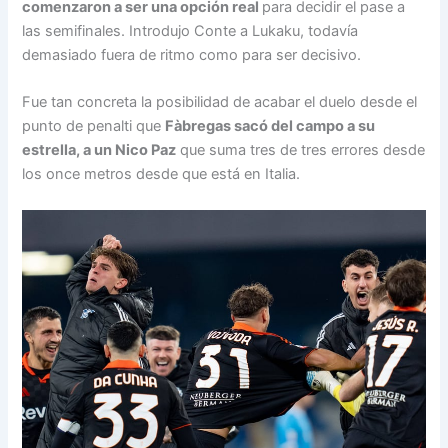
comenzaron a ser una opción real
para decidir el pase a
las semifinales. Introdujo Conte a Lukaku, todavía
demasiado fuera de ritmo como para ser decisivo.
Fue tan concreta la posibilidad de acabar el duelo desde el
punto de penalti que
Fàbregas sacó del campo a su
estrella, a un Nico Paz
que suma tres de tres errores desde
los once metros desde que está en Italia.