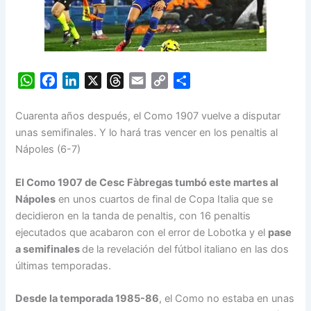
W
F
L
X
T
E
C
S
h
a
i
h
m
o
h
a
c
n
r
a
p
a
Cuarenta años después, el Como 1907 vuelve a disputar
t
e
k
e
i
y
r
unas semifinales. Y lo hará tras vencer en los penaltis al
s
b
e
a
l
L
e
Nápoles (6-7)
A
o
d
d
i
p
o
I
s
n
El Como 1907 de Cesc Fàbregas tumbó este martes al
p
k
n
k
Nápoles
en unos cuartos de final de Copa Italia que se
decidieron en la tanda de penaltis, con 16 penaltis
ejecutados que acabaron con el error de Lobotka y el
pase
a semifinales
de la revelación del fútbol italiano en las dos
últimas temporadas.
Desde la temporada 1985-86
, el Como no estaba en unas