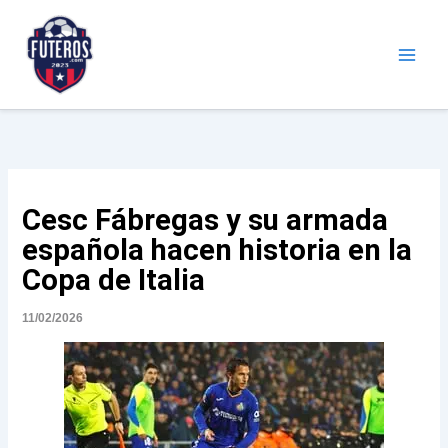
Ir
al
contenido
Futeros.com
Noticias deportivas
Cesc Fábregas y su armada
española hacen historia en la
Copa de Italia
11/02/2026