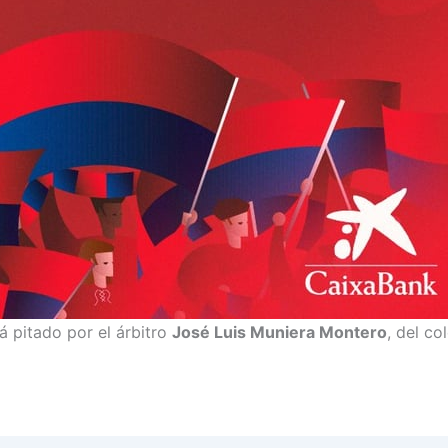
á pitado por el árbitro
José Luis Muniera Montero
, del co