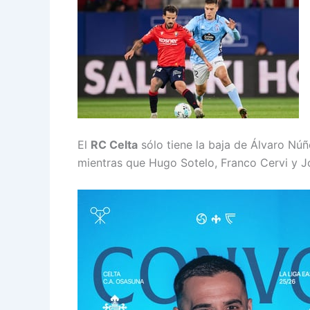
El
RC Celta
sólo tiene la baja de Álvaro Núñe
mientras que Hugo Sotelo, Franco Cervi y 