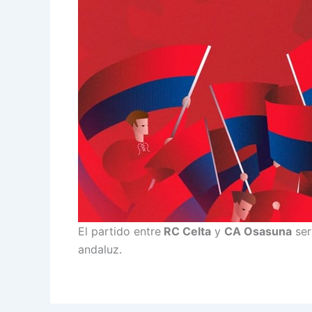
El partido entre
RC Celta
y
CA Osasuna
ser
andaluz.