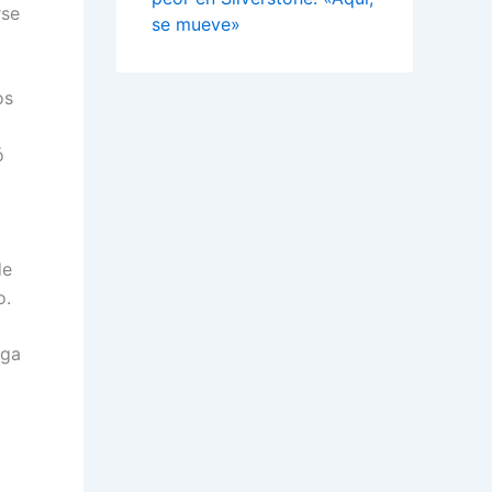
rse
se mueve»
os
ó
de
o.
iga