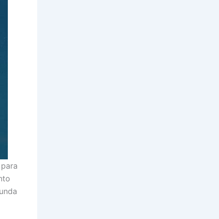
 para
nto
gunda