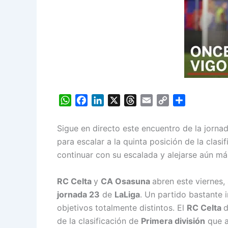
W
F
L
X
T
E
C
S
h
a
i
h
m
o
h
a
c
n
r
a
p
a
Sigue en directo este encuentro de la jornad
t
e
k
e
i
y
r
para escalar a la quinta posición de la clas
s
b
e
a
l
L
e
continuar con su escalada y alejarse aún m
A
o
d
d
i
p
o
I
s
n
RC Celta
y
CA Osasuna
abren este viernes, 
p
k
n
k
jornada 23
de
LaLiga
. Un partido bastante
objetivos totalmente distintos. El
RC Celta
d
de la clasificación de
Primera división
que a