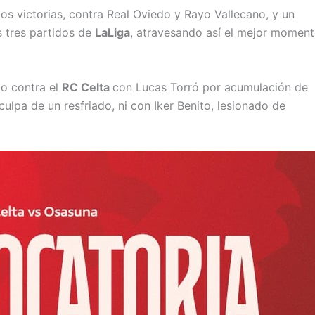
os victorias, contra Real Oviedo y Rayo Vallecano, y un
os tres partidos de
LaLiga
, atravesando así el mejor momen
do contra el
RC Celta
con Lucas Torró por acumulación de
ulpa de un resfriado, ni con Iker Benito, lesionado de