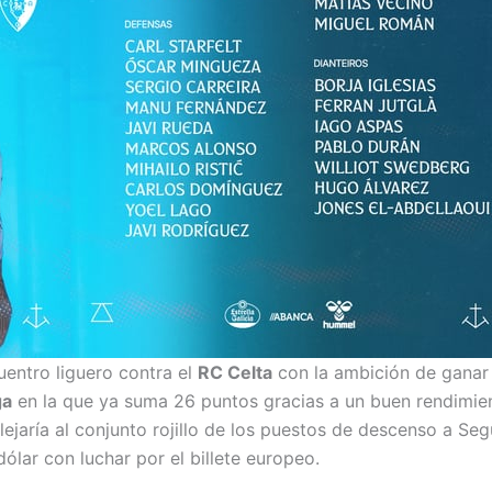
cuentro liguero contra el
RC Celta
con la ambición de ganar
ga
en la que ya suma 26 puntos gracias a un buen rendimie
lejaría al conjunto rojillo de los puestos de descenso a Se
dólar con luchar por el billete europeo.