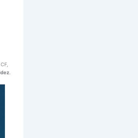
 CF,
ldez
.