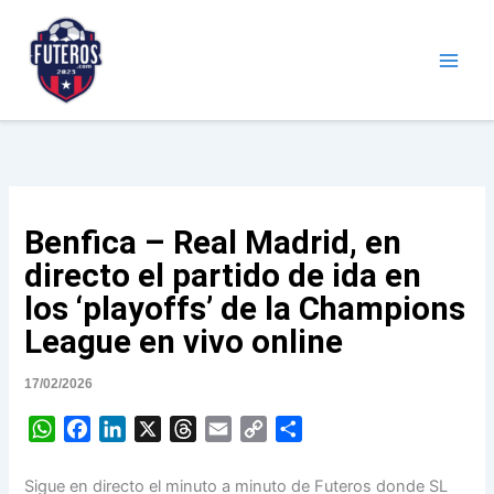
Ir
al
contenido
Futeros.com
Noticias deportivas
Benfica – Real Madrid, en
directo el partido de ida en
los ‘playoffs’ de la Champions
League en vivo online
17/02/2026
W
F
L
X
T
E
C
S
h
a
i
h
m
o
h
a
c
n
r
a
p
a
Sigue en directo el minuto a minuto de Futeros donde SL