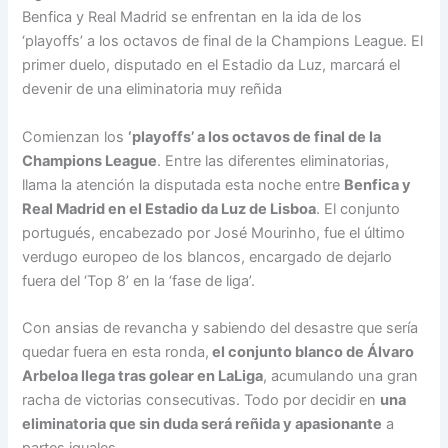
t
e
k
e
i
y
r
Benfica y Real Madrid se enfrentan en la ida de los
s
b
e
a
l
L
e
‘playoffs’ a los octavos de final de la Champions League. El
A
o
d
d
i
primer duelo, disputado en el Estadio da Luz, marcará el
p
o
I
s
n
devenir de una eliminatoria muy reñida
p
k
n
k
Comienzan los
‘playoffs’ a los octavos de final de la
Champions League
. Entre las diferentes eliminatorias,
llama la atención la disputada esta noche entre
Benfica y
Real Madrid en el Estadio da Luz de Lisboa
. El conjunto
portugués, encabezado por José Mourinho, fue el último
verdugo europeo de los blancos, encargado de dejarlo
fuera del ‘Top 8’ en la ‘fase de liga’.
Con ansias de revancha y sabiendo del desastre que sería
quedar fuera en esta ronda,
el conjunto blanco de Álvaro
Arbeloa llega tras golear en LaLiga
, acumulando una gran
racha de victorias consecutivas. Todo por decidir en
una
eliminatoria que sin duda será reñida y apasionante
a
partes iguales.