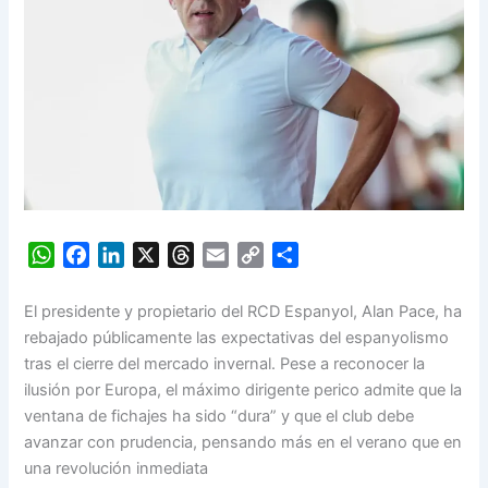
W
F
L
X
T
E
C
S
h
a
i
h
m
o
h
a
c
n
r
a
p
a
El presidente y propietario del RCD Espanyol, Alan Pace, ha
t
e
k
e
i
y
r
rebajado públicamente las expectativas del espanyolismo
s
b
e
a
l
L
e
tras el cierre del mercado invernal. Pese a reconocer la
A
o
d
d
i
ilusión por Europa, el máximo dirigente perico admite que la
p
o
I
s
n
ventana de fichajes ha sido “dura” y que el club debe
p
k
n
k
avanzar con prudencia, pensando más en el verano que en
una revolución inmediata