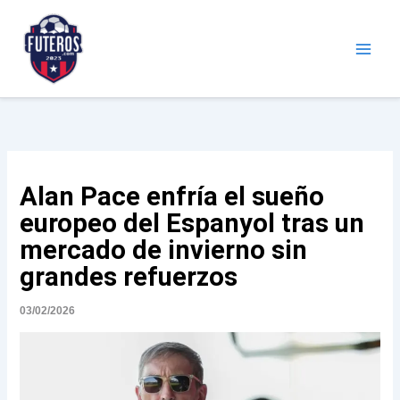
Ir
al
contenido
Futeros.com
Noticias deportivas
Alan Pace enfría el sueño
europeo del Espanyol tras un
mercado de invierno sin
grandes refuerzos
03/02/2026